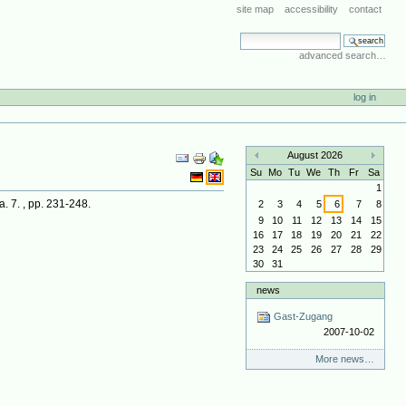
site map
accessibility
contact
search site
advanced search…
log in
Document
August 2026
Actions
«
»
Su
Mo
Tu
We
Th
Fr
Sa
1
. 7. , pp. 231-248.
2
3
4
5
6
7
8
9
10
11
12
13
14
15
16
17
18
19
20
21
22
23
24
25
26
27
28
29
30
31
news
Gast-Zugang
2007-10-02
More news…