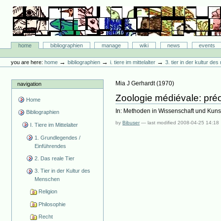
Skip
to
content.
|
Skip
Bibliographie-Portal
to
Sections
home
bibliographien
manage
wiki
news
events
navigation
Personal
tools
→
→
→
you are here:
home
bibliographien
i. tiere im mittelalter
3. tier in der kultur d
Mia J Gerhardt
(
1970
)
navigation
Zoologie médiévale: pré
Home
In: Methoden in Wissenschaft und Kunst 
Bibliographien
by
Bibuser
—
last modified
2008-04-25 14:18
I. Tiere im Mittelalter
1. Grundlegendes /
Einführendes
2. Das reale Tier
3. Tier in der Kultur des
Menschen
Religion
Philosophie
Recht