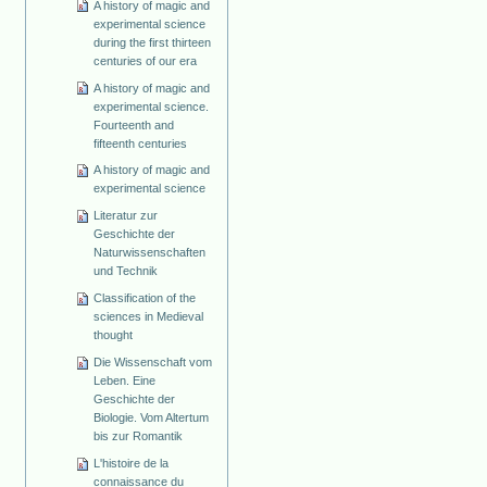
A history of magic and
experimental science
during the first thirteen
centuries of our era
A history of magic and
experimental science.
Fourteenth and
fifteenth centuries
A history of magic and
experimental science
Literatur zur
Geschichte der
Naturwissenschaften
und Technik
Classification of the
sciences in Medieval
thought
Die Wissenschaft vom
Leben. Eine
Geschichte der
Biologie. Vom Altertum
bis zur Romantik
L'histoire de la
connaissance du