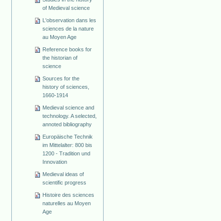
of Medieval science
L'observation dans les
sciences de la nature
au Moyen Age
Reference books for
the historian of
science
Sources for the
history of sciences,
1660-1914
Medieval science and
technology. A selected,
annoted bibliography
Europäische Technik
im Mittelalter: 800 bis
1200 - Tradition und
Innovation
Medieval ideas of
scientific progress
Histoire des sciences
naturelles au Moyen
Age