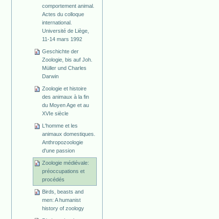
comportement animal.
Actes du colloque
international.
Université de Liège,
11-14 mars 1992
Geschichte der
Zoologie, bis auf Joh.
Müller und Charles
Darwin
Zoologie et histoire
des animaux à la fin
du Moyen Age et au
XVIe siècle
L'homme et les
animaux domestiques.
Anthropozoologie
d'une passion
Zoologie médiévale:
préoccupations et
procédés
Birds, beasts and
men: A humanist
history of zoology