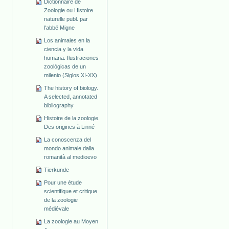
Dictionnaire de
Zoologie ou Histoire
naturelle publ. par
l'abbé Migne
Los animales en la
ciencia y la vida
humana. Ilustraciones
zoológicas de un
milenio (Siglos XI-XX)
The history of biology.
A selected, annotated
bibliography
Histoire de la zoologie.
Des origines à Linné
La conoscenza del
mondo animale dalla
romanità al medioevo
Tierkunde
Pour une étude
scientifique et critique
de la zoologie
médiévale
La zoologie au Moyen