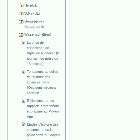
Heraldik
Volkskultur
Geographie /
Kartographie
Wissenschaft(en)
La prise de
conscience de
l'aptitude à innover (le
tournant du milieu du
13e siècle)
Tendances actuelles
de l'histoire des
sciences dans
l'Occident médiéval
chrétien
Réflexions sur les
rapports entre théorie
et pratique au Moyen
Age
Etudes d'histoire des
sciences et de la
philosophie du Moyen