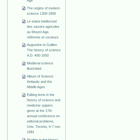
Age
The origins of modern
science 1300-1800
Le statut intellectuel
des savoirs agricoles
au Moyen Age,
référents et vecteurs
Augustine to Galileo.
The history of science
A.D. 400-1650
Medieval science
illustrated
Album of Science:
Antiquity and the
Middle Ages
Editing texts in the
history of science and
medicine: papers
given at the 17th
annual conference on
editorial problems,
Univ. Toronto, 6-7 nov.
1981
Studies in the history