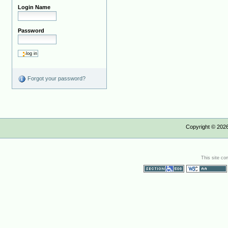
Login Name
Password
Forgot your password?
Copyright ©
202
This site co
Section 508
WCAG