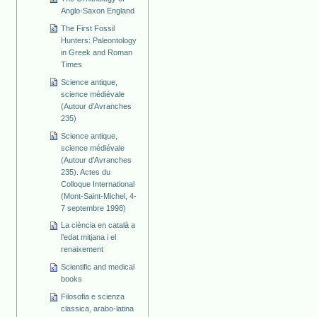
Anglo-Saxon England
The First Fossil
Hunters: Paleontology
in Greek and Roman
Times
Science antique,
science médiévale
(Autour d’Avranches
235)
Science antique,
science médiévale
(Autour d’Avranches
235). Actes du
Colloque International
(Mont-Saint-Michel, 4-
7 septembre 1998)
La ciència en català a
l’edat mitjana i el
renaixement
Scientific and medical
books
Filosofia e scienza
classica, arabo-latina