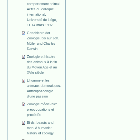
comportement animal.
Actes du colloque
international.
Université de Liège,
11-14 mars 1992
Geschichte der
Zoologie, bis auf Joh.
Müller und Charles
Darwin
Zoologie et histoire
des animaux à la fin
du Moyen Age et au
XVIe siècle
L'homme et les
animaux domestiques.
Anthropozoologie
d'une passion
Zoologie médiévale:
préoccupations et
procédés
Birds, beasts and
men: A humanist
history of zoology