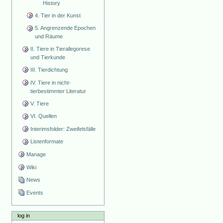
History
4. Tier in der Kunst
5. Angrenzende Epochen
und Räume
II. Tiere in Tierallegorese
und Tierkunde
III. Tierdichtung
IV. Tiere in nicht-
tierbestimmter Literatur
V. Tiere
VI. Quellen
Interimsfolder: Zweifelsfälle
Listenformate
Manage
Wiki
News
Events
log in