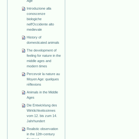
Age
Introduzione alla
conoscenze
biologiche
nell'Occidente alto
medievale
History of
domesticated animals
The development of
feeling for nature in the
middle ages and
modern times
Percevoir la nature au
Moyen Age: quelques
réflexions
Animals in the Middle
Ages
Die Entwicklung des
Wirklichkeitssinnes
vom 12. bis zum 14.
Jahrhundert
Realistic observation
in the 12th-century