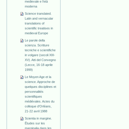
medievale e l’età
moderna
Science translated.
Latin and vernacular
translations of
scientific treatises in
medieval Europe
Le parole della
scienza. Scritture
tecniche e scientifiche
in volgare (secoli XIII-
XV). Atti del Convegno
(Lecce, 16-18 aprile
1999)
Le Moyen Age et la
science. Approche de
quelques disciplines et
personnalités
scientifiques
médiévales. Actes du
colloque d’Orléans,
21-22 avril 1988
Scientia in margine.
Études sur les
marginalia dans les