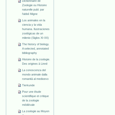
Dictionnaire de
Zoologie ou Histoire
naturelle publ. par
l'abbé Migne
Los animales en la
ciencia y la vida
humana. Ilustraciones
zoológicas de un
milenio (Siglos XI-XX)
The history of biology.
A selected, annotated
bibliography
Histoire de la zoologie.
Des origines à Linné
La conoscenza del
mondo animale dalla
romanità al medioevo
Tierkunde
Pour une étude
scientifique et critique
de la zoologie
médiévale
La zoologie au Moyen