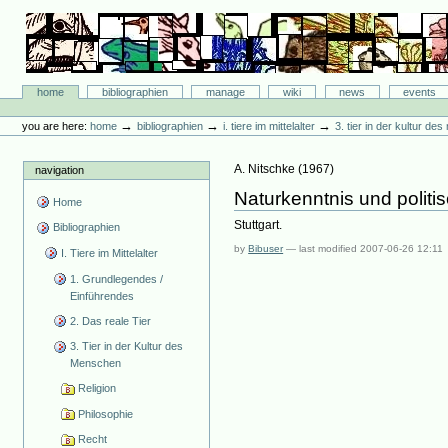
Skip
to
content.
|
Skip
Bibliographie-Portal
to
Sections
home
bibliographien
manage
wiki
news
events
navigation
Personal
tools
→
→
→
you are here:
home
bibliographien
i. tiere im mittelalter
3. tier in der kultur d
A. Nitschke
(
1967
)
navigation
Naturkenntnis und politis
Home
Stuttgart.
Bibliographien
by
Bibuser
—
last modified
2007-06-26 12:11
I. Tiere im Mittelalter
1. Grundlegendes /
Einführendes
2. Das reale Tier
3. Tier in der Kultur des
Menschen
Religion
Philosophie
Recht