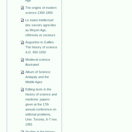
Age
The origins of modern
science 1300-1800
Le statut intellectuel
des savoirs agricoles
au Moyen Age,
référents et vecteurs
Augustine to Galileo.
The history of science
A.D. 400-1650
Medieval science
illustrated
Album of Science:
Antiquity and the
Middle Ages
Editing texts in the
history of science and
medicine: papers
given at the 17th
annual conference on
editorial problems,
Univ. Toronto, 6-7 nov.
1981
Studies in the history