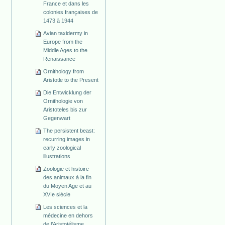
France et dans les
colonies françaises de
1473 à 1944
Avian taxidermy in
Europe from the
Middle Ages to the
Renaissance
Ornithology from
Aristotle to the Present
Die Entwicklung der
Ornithologie von
Aristoteles bis zur
Gegenwart
The persistent beast:
recurring images in
early zoological
illustrations
Zoologie et histoire
des animaux à la fin
du Moyen Age et au
XVIe siècle
Les sciences et la
médecine en dehors
de l’Aristotélisme