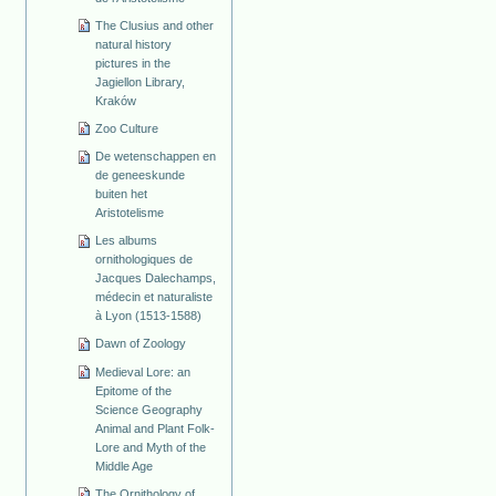
The Clusius and other
natural history
pictures in the
Jagiellon Library,
Kraków
Zoo Culture
De wetenschappen en
de geneeskunde
buiten het
Aristotelisme
Les albums
ornithologiques de
Jacques Dalechamps,
médecin et naturaliste
à Lyon (1513-1588)
Dawn of Zoology
Medieval Lore: an
Epitome of the
Science Geography
Animal and Plant Folk-
Lore and Myth of the
Middle Age
The Ornithology of