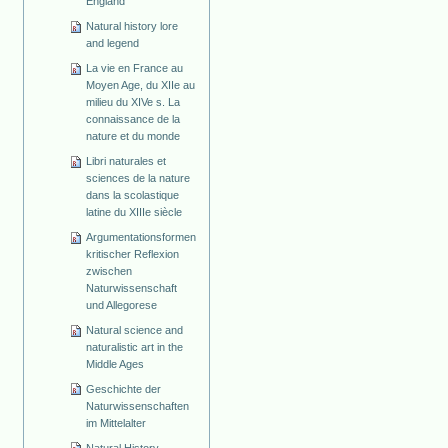
England
Natural history lore
and legend
La vie en France au
Moyen Age, du XIIe au
milieu du XIVe s. La
connaissance de la
nature et du monde
Libri naturales et
sciences de la nature
dans la scolastique
latine du XIIIe siècle
Argumentationsformen
kritischer Reflexion
zwischen
Naturwissenschaft
und Allegorese
Natural science and
naturalistic art in the
Middle Ages
Geschichte der
Naturwissenschaften
im Mittelalter
Natural History