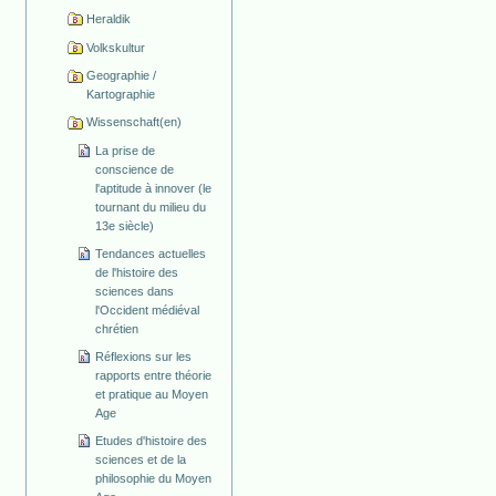
Heraldik
Volkskultur
Geographie /
Kartographie
Wissenschaft(en)
La prise de
conscience de
l'aptitude à innover (le
tournant du milieu du
13e siècle)
Tendances actuelles
de l'histoire des
sciences dans
l'Occident médiéval
chrétien
Réflexions sur les
rapports entre théorie
et pratique au Moyen
Age
Etudes d'histoire des
sciences et de la
philosophie du Moyen