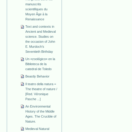
manuscrits
scientifiques du
Moyen Âge à la
Renaissance
Text and contexts in
Ancient and Medieval
science. Studies on
the occasion of John
E. Murdoch’s
Seventieth Birthday
Un «zoológico» en la
Biblioteca de la
catedral de Toledo
Beastly Behavior
Il teatro della natura =
The theatre of nature /
[Red. Véronique
Pasche ...]
An Environmental
History of the Middle
Ages. The Crucible of
Nature.
Medieval Natural