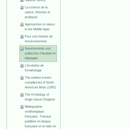
La science de la
nature: théories et
pratiques
Approaches to nature
in the Middle Ages
Pour une histoire de
l'environnement
Naturkenntnis und
politisches Handeln im
Mittelalter
L'évolution de
l'ornithologie
The earliest known
compiled list of North
American Birds (1582)
The Ornitology of
Anglo-Saxon England
Bibliographie
ornithologique
française. Travaux
publiées en langue
française et en latin en