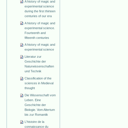
A history of magic and
experimental science
during the first thirteen
centuries of our era
A history of magic and
experimental science.
Fourteenth and
fifteenth centuries
A history of magic and
experimental science
Literatur zur
Geschichte der
Naturwissenschaften
und Technik
Classification of the
sciences in Medieval
thought
Die Wissenschaft vom
Leben. Eine
Geschichte der
Biologie. Vom Altertum
bis zur Romantik
L'histoire de la
connaissance du