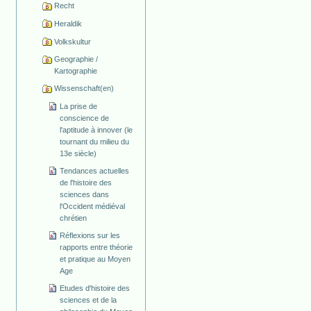
Recht
Heraldik
Volkskultur
Geographie /
Kartographie
Wissenschaft(en)
La prise de
conscience de
l'aptitude à innover (le
tournant du milieu du
13e siècle)
Tendances actuelles
de l'histoire des
sciences dans
l'Occident médiéval
chrétien
Réflexions sur les
rapports entre théorie
et pratique au Moyen
Age
Etudes d'histoire des
sciences et de la