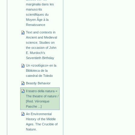
marginalia dans les
manuscrits
scientifiques du
Moyen Âge à la
Renaissance
Text and contexts in
Ancient and Medieval
science. Studies on
the occasion of John
E. Murdoch’s
Seventieth Birthday
Un «zoológico» en la
Biblioteca de la
catedral de Toledo
Beastly Behavior
Il teatro della natura =
The theatre of nature /
[Red. Véronique
Pasche ...]
An Environmental
History of the Middle
Ages. The Crucible of
Nature.