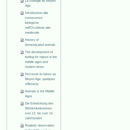
La zoologie au Moyen
Age
Introduzione alla
conoscenze
biologiche
nell'Occidente alto
medievale
History of
domesticated animals
The development of
feeling for nature in the
middle ages and
modern times
Percevoir la nature au
Moyen Age: quelques
réflexions
Animals in the Middle
Ages
Die Entwicklung des
Wirklichkeitssinnes
vom 12. bis zum 14.
Jahrhundert
Realistic observation