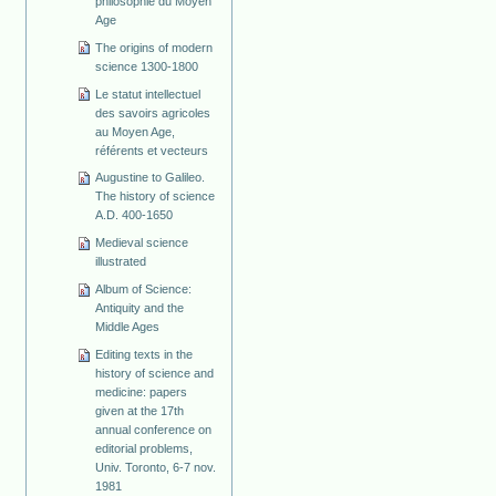
philosophie du Moyen
Age
The origins of modern
science 1300-1800
Le statut intellectuel
des savoirs agricoles
au Moyen Age,
référents et vecteurs
Augustine to Galileo.
The history of science
A.D. 400-1650
Medieval science
illustrated
Album of Science:
Antiquity and the
Middle Ages
Editing texts in the
history of science and
medicine: papers
given at the 17th
annual conference on
editorial problems,
Univ. Toronto, 6-7 nov.
1981