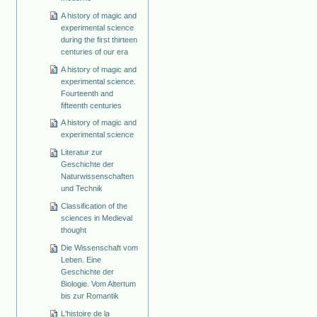
A history of magic and
experimental science
during the first thirteen
centuries of our era
A history of magic and
experimental science.
Fourteenth and
fifteenth centuries
A history of magic and
experimental science
Literatur zur
Geschichte der
Naturwissenschaften
und Technik
Classification of the
sciences in Medieval
thought
Die Wissenschaft vom
Leben. Eine
Geschichte der
Biologie. Vom Altertum
bis zur Romantik
L'histoire de la