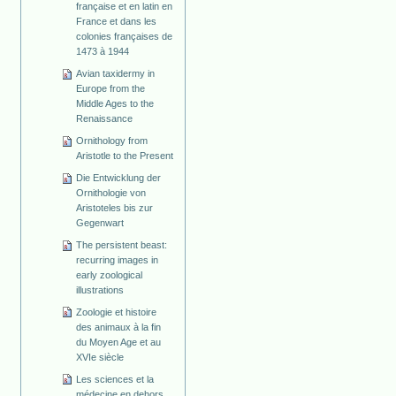
française et en latin en
France et dans les
colonies françaises de
1473 à 1944
Avian taxidermy in
Europe from the
Middle Ages to the
Renaissance
Ornithology from
Aristotle to the Present
Die Entwicklung der
Ornithologie von
Aristoteles bis zur
Gegenwart
The persistent beast:
recurring images in
early zoological
illustrations
Zoologie et histoire
des animaux à la fin
du Moyen Age et au
XVIe siècle
Les sciences et la
médecine en dehors