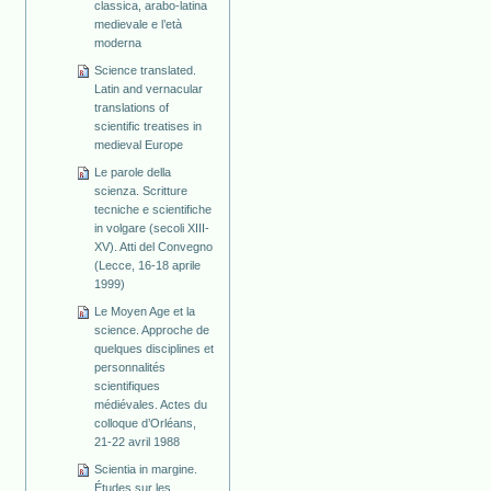
classica, arabo-latina
medievale e l’età
moderna
Science translated.
Latin and vernacular
translations of
scientific treatises in
medieval Europe
Le parole della
scienza. Scritture
tecniche e scientifiche
in volgare (secoli XIII-
XV). Atti del Convegno
(Lecce, 16-18 aprile
1999)
Le Moyen Age et la
science. Approche de
quelques disciplines et
personnalités
scientifiques
médiévales. Actes du
colloque d’Orléans,
21-22 avril 1988
Scientia in margine.
Études sur les