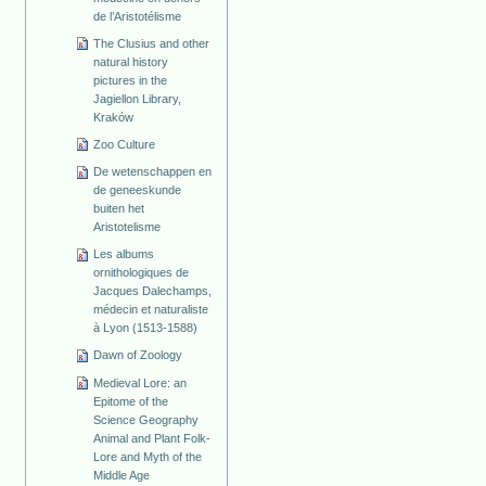
de l’Aristotélisme
The Clusius and other
natural history
pictures in the
Jagiellon Library,
Kraków
Zoo Culture
De wetenschappen en
de geneeskunde
buiten het
Aristotelisme
Les albums
ornithologiques de
Jacques Dalechamps,
médecin et naturaliste
à Lyon (1513-1588)
Dawn of Zoology
Medieval Lore: an
Epitome of the
Science Geography
Animal and Plant Folk-
Lore and Myth of the
Middle Age