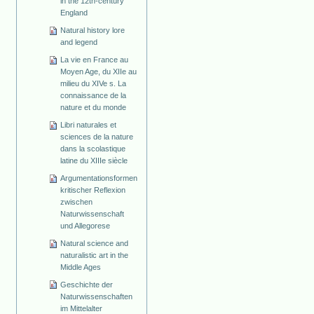
in the 12th-century
England
Natural history lore
and legend
La vie en France au
Moyen Age, du XIIe au
milieu du XIVe s. La
connaissance de la
nature et du monde
Libri naturales et
sciences de la nature
dans la scolastique
latine du XIIIe siècle
Argumentationsformen
kritischer Reflexion
zwischen
Naturwissenschaft
und Allegorese
Natural science and
naturalistic art in the
Middle Ages
Geschichte der
Naturwissenschaften
im Mittelalter