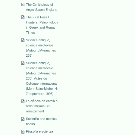
The Ornithology of
Anglo-Saxon England
The First Fossil
Hunters: Paleontology
in Greek and Roman
Times
Science antique,
science médiévale
(Autour d’Avranches
235)
Science antique,
science médiévale
(Autour d’Avranches
235). Actes du
Colloque International
(Mont-Saint-Michel, 4-
7 septembre 1998)
La ciència en català a
l’edat mitjana i el
renaixement
Scientific and medical
books
Filosofia e scienza