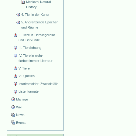
Medieval Natural
History
4. Tier in der Kunst
5. Angrenzende Epochen
und Räume
II. Tiere in Tierallegorese
und Tierkunde
III. Tierdichtung
IV. Tiere in nicht-
tierbestimmter Literatur
V. Tiere
VI. Quellen
Interimsfolder: Zweifelsfälle
Listenformate
Manage
Wiki
News
Events