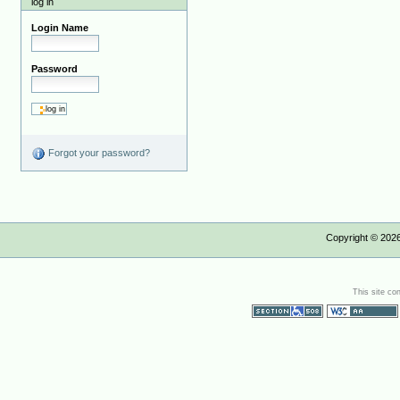
log in
Login Name
Password
Forgot your password?
Copyright ©
202
This site co
Section 508
WCAG