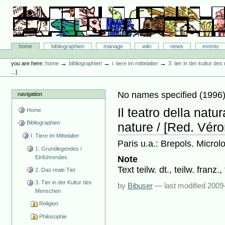
Skip
to
content.
|
Skip
Bibliographie-Portal
to
Sections
home
bibliographien
manage
wiki
news
events
navigation
Personal
tools
→
→
→
you are here:
home
bibliographien
i. tiere im mittelalter
3. tier in der kultur d
...]
No names specified
(
1996
navigation
Il teatro della natu
Home
Bibliographien
nature / [Red. Véro
I. Tiere im Mittelalter
Paris u.a.: Brepols. Microlo
1. Grundlegendes /
Einführendes
Note
Text teilw. dt., teilw. franz., 
2. Das reale Tier
3. Tier in der Kultur des
by
Bibuser
—
last modified
2009
Menschen
Religion
Philosophie