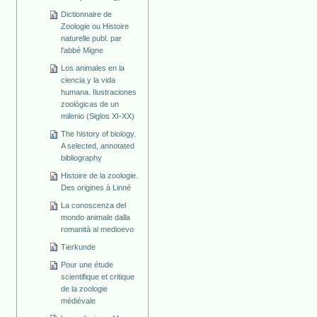
Dictionnaire de
Zoologie ou Histoire
naturelle publ. par
l'abbé Migne
Los animales en la
ciencia y la vida
humana. Ilustraciones
zoológicas de un
milenio (Siglos XI-XX)
The history of biology.
A selected, annotated
bibliography
Histoire de la zoologie.
Des origines à Linné
La conoscenza del
mondo animale dalla
romanità al medioevo
Tierkunde
Pour une étude
scientifique et critique
de la zoologie
médiévale