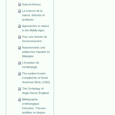
Natural History
La science de la
nature: théories et
pratiques
Approaches to nature
in the Middle Ages
Pour une histoire de
l'environnement
Naturkenntnis und
politisches Handeln im
Mittelalter
L'évolution de
l'ornithologie
The earliest known
compiled list of North
American Birds (1582)
The Ornitology of
Anglo-Saxon England
Bibliographie
ornithologique
française. Travaux
publiées en langue