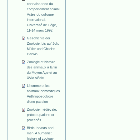
connaissance du
comportement animal.
Actes du colloque
international.
Université de Liège,
11-14 mars 1992
Geschichte der
Zoologie, bis auf Joh.
Müller und Charles
Darwin
Zoologie et histoire
des animaux à la fin
du Moyen Age et au
XVIe siècle
L'homme et les
animaux domestiques.
Anthropozoologie
d'une passion
Zoologie médiévale:
préoccupations et
procédés
Birds, beasts and
men: A humanist
history of zoology