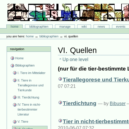
Skip
to
content.
|
Skip
Bibliographie-Portal
to
Sections
home
bibliographien
manage
wiki
news
events
navigation
Personal
tools
→
→
you are here:
home
bibliographien
vi. quellen
VI. Quellen
navigation
Home
Up one level
Bibliographien
(nur für die tier-bestimmte 
I. Tiere im Mittelalter
Tierallegorese und Tier
II. Tiere in
Tierallegorese und
07 07:21
Tierkunde
III. Tierdichtung
Tierdichtung
—
by
Bibuser
—
IV. Tiere in nicht-
tierbestimmter
Literatur
Tier in nicht-tierbestimmt
V. Tiere
2010-06-07 07:32
VI. Quellen