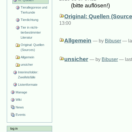
(bitte auflösen!)
Tierallegorese und
Tierkunde
Original: Quellen (Source
Tierdichtung
13:00
Tier in nicht-
tierbestimmter
Literatur
Allgemein
—
by
Bibuser
— la
Original: Quellen
(Sources)
Allgemein
unsicher
—
by
Bibuser
— las
unsicher
Interimsfolder:
Zweifelsfälle
Listenformate
Manage
Wiki
News
Events
log in