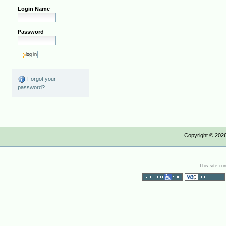
Login Name
Password
Forgot your
password?
Copyright ©
202
This site co
Section 508
WCAG