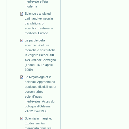
medievale e l’età
moderna
Science translated.
Latin and vernacular
translations of
scientific treatises in
medieval Europe
Le parole della
scienza. Scritture
tecniche e scientifiche
in volgare (secoli XIII-
XV). Atti del Convegno
(Lecce, 16-18 aprile
1999)
Le Moyen Age et la
science. Approche de
quelques disciplines et
personnalités
scientifiques
médiévales. Actes du
colloque d’Orléans,
21-22 avril 1988
Scientia in margine.
Études sur les
marginalia dans les