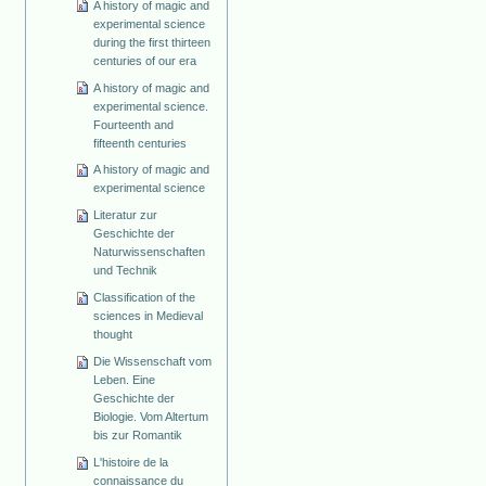
A history of magic and
experimental science
during the first thirteen
centuries of our era
A history of magic and
experimental science.
Fourteenth and
fifteenth centuries
A history of magic and
experimental science
Literatur zur
Geschichte der
Naturwissenschaften
und Technik
Classification of the
sciences in Medieval
thought
Die Wissenschaft vom
Leben. Eine
Geschichte der
Biologie. Vom Altertum
bis zur Romantik
L'histoire de la
connaissance du