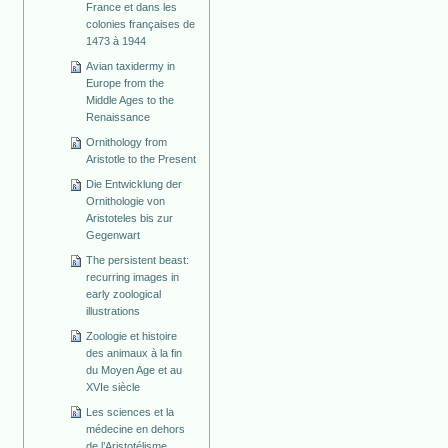
France et dans les
colonies françaises de
1473 à 1944
Avian taxidermy in
Europe from the
Middle Ages to the
Renaissance
Ornithology from
Aristotle to the Present
Die Entwicklung der
Ornithologie von
Aristoteles bis zur
Gegenwart
The persistent beast:
recurring images in
early zoological
illustrations
Zoologie et histoire
des animaux à la fin
du Moyen Age et au
XVIe siècle
Les sciences et la
médecine en dehors
de l’Aristotélisme