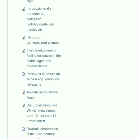
Age
Introduzione alla
conoscenze
biologiche
nell'Occidente alto
medievale
History of
domesticated animals
The development of
feeling for nature in the
middle ages and
modern times
Percevoir la nature au
Moyen Age: quelques
réflexions
Animals in the Middle
Ages
Die Entwicklung des
Wirklichkeitssinnes
vom 12. bis zum 14.
Jahrhundert
Realistic observation
in the 12th-century