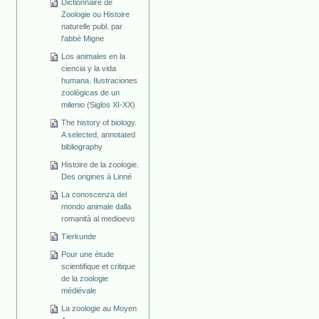
Dictionnaire de
Zoologie ou Histoire
naturelle publ. par
l'abbé Migne
Los animales en la
ciencia y la vida
humana. Ilustraciones
zoológicas de un
milenio (Siglos XI-XX)
The history of biology.
A selected, annotated
bibliography
Histoire de la zoologie.
Des origines à Linné
La conoscenza del
mondo animale dalla
romanità al medioevo
Tierkunde
Pour une étude
scientifique et critique
de la zoologie
médiévale
La zoologie au Moyen