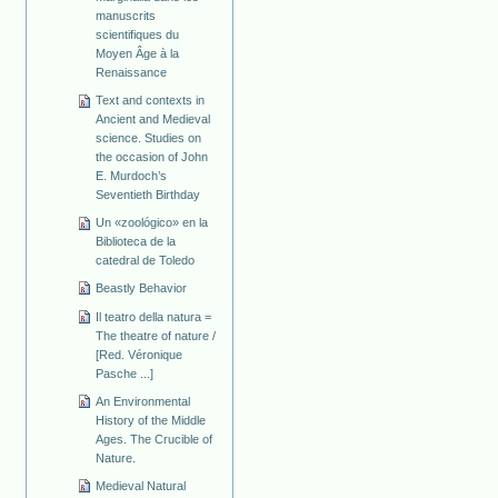
manuscrits
scientifiques du
Moyen Âge à la
Renaissance
Text and contexts in
Ancient and Medieval
science. Studies on
the occasion of John
E. Murdoch’s
Seventieth Birthday
Un «zoológico» en la
Biblioteca de la
catedral de Toledo
Beastly Behavior
Il teatro della natura =
The theatre of nature /
[Red. Véronique
Pasche ...]
An Environmental
History of the Middle
Ages. The Crucible of
Nature.
Medieval Natural