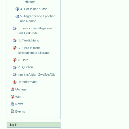
History
4. Tier in der Kunst
5. Angrenzende Epochen
und Räume
II. Tiere in Tierallegorese
und Tierkunde
III. Tierdichtung
IV. Tiere in nicht-
tierbestimmter Literatur
V. Tiere
VI. Quellen
Interimsfolder: Zweifelsfälle
Listenformate
Manage
Wiki
News
Events
log in