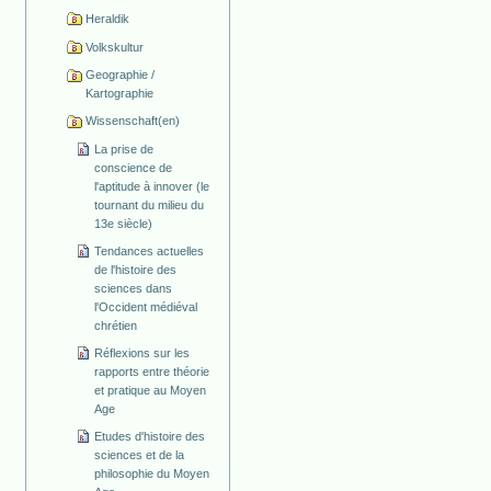
Heraldik
Volkskultur
Geographie /
Kartographie
Wissenschaft(en)
La prise de
conscience de
l'aptitude à innover (le
tournant du milieu du
13e siècle)
Tendances actuelles
de l'histoire des
sciences dans
l'Occident médiéval
chrétien
Réflexions sur les
rapports entre théorie
et pratique au Moyen
Age
Etudes d'histoire des
sciences et de la
philosophie du Moyen