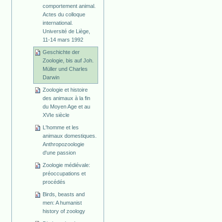
comportement animal.
Actes du colloque
international.
Université de Liège,
11-14 mars 1992
Geschichte der
Zoologie, bis auf Joh.
Müller und Charles
Darwin
Zoologie et histoire
des animaux à la fin
du Moyen Age et au
XVIe siècle
L'homme et les
animaux domestiques.
Anthropozoologie
d'une passion
Zoologie médiévale:
préoccupations et
procédés
Birds, beasts and
men: A humanist
history of zoology