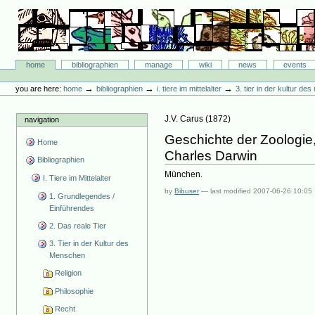
Skip
to
content.
|
Skip
Bibliographie-Portal
to
Sections
home
bibliographien
manage
wiki
news
events
navigation
Personal
tools
→
→
→
you are here:
home
bibliographien
i. tiere im mittelalter
3. tier in der kultur d
J.V. Carus
(
1872
)
navigation
Geschichte der Zoologie,
Home
Charles Darwin
Bibliographien
München.
I. Tiere im Mittelalter
by
Bibuser
—
last modified
2007-06-26 10:05
1. Grundlegendes /
Einführendes
2. Das reale Tier
3. Tier in der Kultur des
Menschen
Religion
Philosophie
Recht