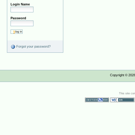
Login Name
Password
Forgot your password?
Copyright ©
202
This site co
Section 508
WCAG