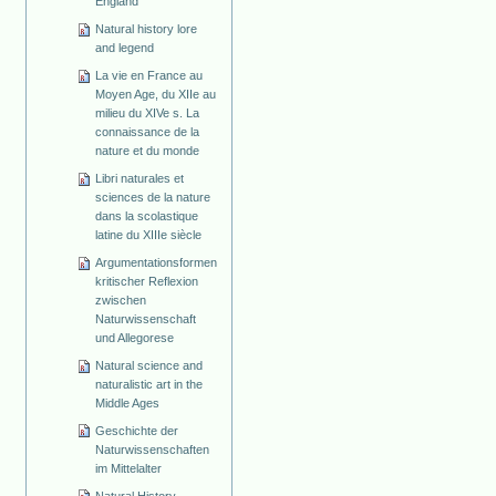
England
Natural history lore
and legend
La vie en France au
Moyen Age, du XIIe au
milieu du XIVe s. La
connaissance de la
nature et du monde
Libri naturales et
sciences de la nature
dans la scolastique
latine du XIIIe siècle
Argumentationsformen
kritischer Reflexion
zwischen
Naturwissenschaft
und Allegorese
Natural science and
naturalistic art in the
Middle Ages
Geschichte der
Naturwissenschaften
im Mittelalter
Natural History