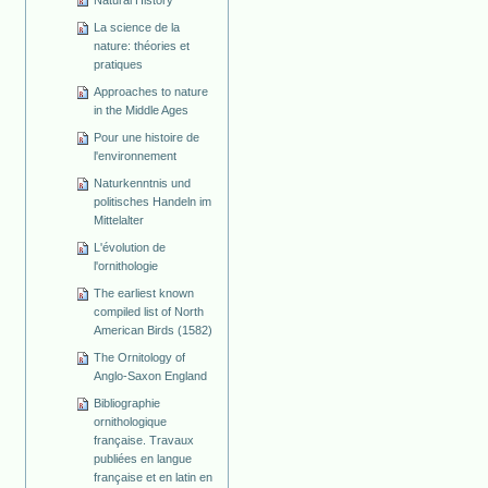
La science de la
nature: théories et
pratiques
Approaches to nature
in the Middle Ages
Pour une histoire de
l'environnement
Naturkenntnis und
politisches Handeln im
Mittelalter
L'évolution de
l'ornithologie
The earliest known
compiled list of North
American Birds (1582)
The Ornitology of
Anglo-Saxon England
Bibliographie
ornithologique
française. Travaux
publiées en langue
française et en latin en