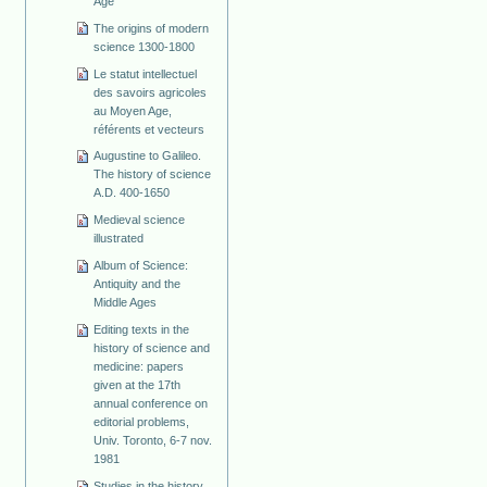
Age
The origins of modern
science 1300-1800
Le statut intellectuel
des savoirs agricoles
au Moyen Age,
référents et vecteurs
Augustine to Galileo.
The history of science
A.D. 400-1650
Medieval science
illustrated
Album of Science:
Antiquity and the
Middle Ages
Editing texts in the
history of science and
medicine: papers
given at the 17th
annual conference on
editorial problems,
Univ. Toronto, 6-7 nov.
1981
Studies in the history