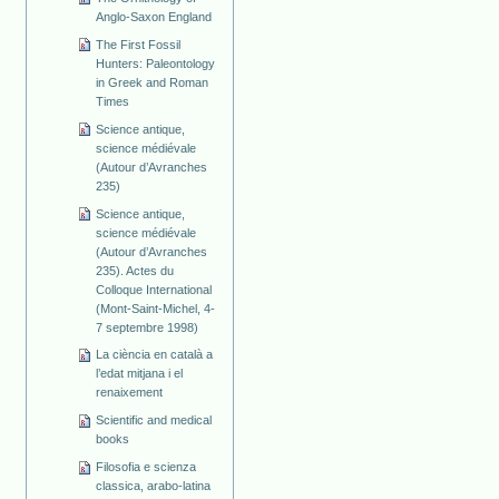
Anglo-Saxon England
The First Fossil
Hunters: Paleontology
in Greek and Roman
Times
Science antique,
science médiévale
(Autour d’Avranches
235)
Science antique,
science médiévale
(Autour d’Avranches
235). Actes du
Colloque International
(Mont-Saint-Michel, 4-
7 septembre 1998)
La ciència en català a
l’edat mitjana i el
renaixement
Scientific and medical
books
Filosofia e scienza
classica, arabo-latina