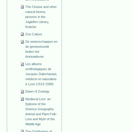
The Clusius and other
natural history
pictures in the
Jagiellon Library,
Kraków
Zoo Culture
De wetenschappen en
de geneeskunde
buiten het
Aristotelisme
Les albums
ornithologiques de
Jacques Dalechamps,
médecin et naturaliste
à Lyon (1513-1588)
Dawn of Zoology
Medieval Lore: an
Epitome of the
Science Geography
Animal and Plant Folk-
Lore and Myth of the
Middle Age
The Ornithology of