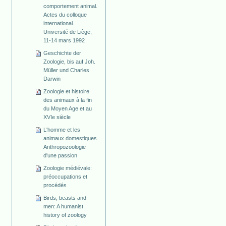
comportement animal.
Actes du colloque
international.
Université de Liège,
11-14 mars 1992
Geschichte der
Zoologie, bis auf Joh.
Müller und Charles
Darwin
Zoologie et histoire
des animaux à la fin
du Moyen Age et au
XVIe siècle
L'homme et les
animaux domestiques.
Anthropozoologie
d'une passion
Zoologie médiévale:
préoccupations et
procédés
Birds, beasts and
men: A humanist
history of zoology