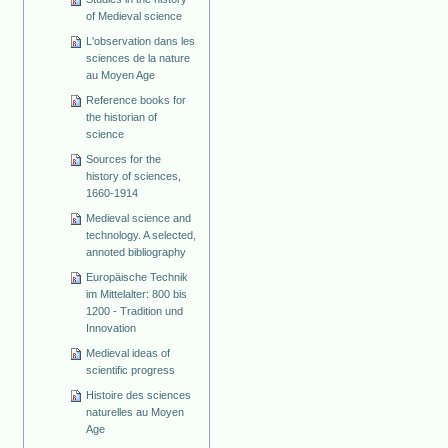
of Medieval science
L'observation dans les
sciences de la nature
au Moyen Age
Reference books for
the historian of
science
Sources for the
history of sciences,
1660-1914
Medieval science and
technology. A selected,
annoted bibliography
Europäische Technik
im Mittelalter: 800 bis
1200 - Tradition und
Innovation
Medieval ideas of
scientific progress
Histoire des sciences
naturelles au Moyen
Age