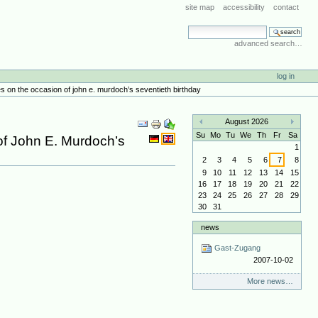
site map
accessibility
contact
search site
advanced search…
log in
es on the occasion of john e. murdoch’s seventieth birthday
Document
August 2026
Actions
«
»
Su
Mo
Tu
We
Th
Fr
Sa
of John E. Murdoch’s
1
2
3
4
5
6
7
8
9
10
11
12
13
14
15
16
17
18
19
20
21
22
23
24
25
26
27
28
29
30
31
news
Gast-Zugang
2007-10-02
More news…