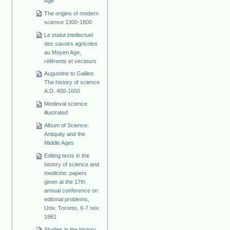
Age
The origins of modern
science 1300-1800
Le statut intellectuel
des savoirs agricoles
au Moyen Age,
référents et vecteurs
Augustine to Galileo.
The history of science
A.D. 400-1650
Medieval science
illustrated
Album of Science:
Antiquity and the
Middle Ages
Editing texts in the
history of science and
medicine: papers
given at the 17th
annual conference on
editorial problems,
Univ. Toronto, 6-7 nov.
1981
Studies in the history