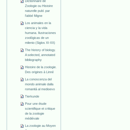
Dictionnaire de
Zoologie ou Histoire
naturelle publ. par
l'abbé Migne
Los animales en la
ciencia y la vida
humana. Ilustraciones
zoológicas de un
milenio (Siglos XI-XX)
The history of biology.
A selected, annotated
bibliography
Histoire de la zoologie.
Des origines à Linné
La conoscenza del
mondo animale dalla
romanità al medioevo
Tierkunde
Pour une étude
scientifique et critique
de la zoologie
médiévale
La zoologie au Moyen