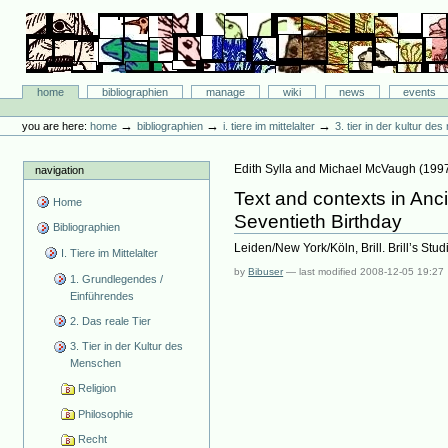
Skip
to
content.
|
Skip
Bibliographie-Portal
to
Sections
home
bibliographien
manage
wiki
news
events
navigation
Personal
tools
→
→
→
you are here:
home
bibliographien
i. tiere im mittelalter
3. tier in der kultur d
Edith Sylla and Michael McVaugh
(
199
navigation
Text and contexts in Anc
Home
Seventieth Birthday
Bibliographien
Leiden/New York/Köln, Brill. Brill’s Studi
I. Tiere im Mittelalter
by
Bibuser
—
last modified
2008-12-05 19:27
1. Grundlegendes /
Einführendes
2. Das reale Tier
3. Tier in der Kultur des
Menschen
Religion
Philosophie
Recht