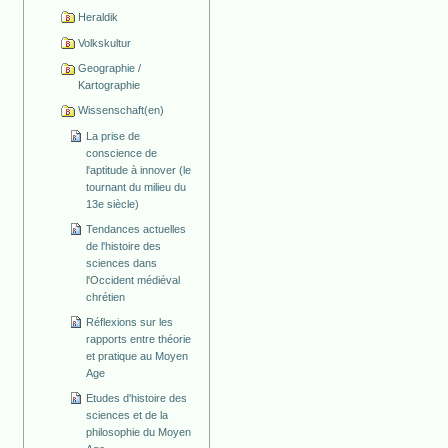
Heraldik
Volkskultur
Geographie /
Kartographie
Wissenschaft(en)
La prise de
conscience de
l'aptitude à innover (le
tournant du milieu du
13e siècle)
Tendances actuelles
de l'histoire des
sciences dans
l'Occident médiéval
chrétien
Réflexions sur les
rapports entre théorie
et pratique au Moyen
Age
Etudes d'histoire des
sciences et de la
philosophie du Moyen