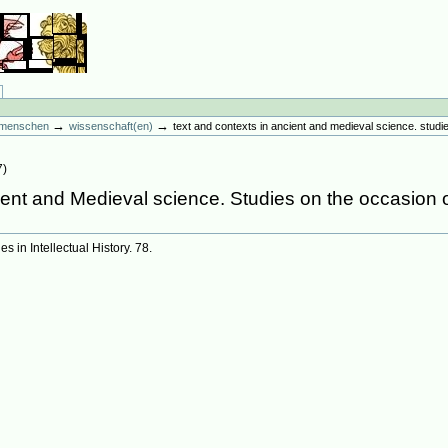
→
→
es menschen
wissenschaft(en)
text and contexts in ancient and medieval science. studi
7
)
ient and Medieval science. Studies on the occasion 
es in Intellectual History. 78.