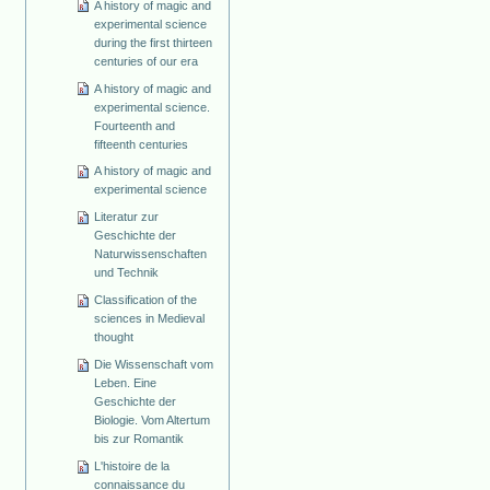
A history of magic and
experimental science
during the first thirteen
centuries of our era
A history of magic and
experimental science.
Fourteenth and
fifteenth centuries
A history of magic and
experimental science
Literatur zur
Geschichte der
Naturwissenschaften
und Technik
Classification of the
sciences in Medieval
thought
Die Wissenschaft vom
Leben. Eine
Geschichte der
Biologie. Vom Altertum
bis zur Romantik
L'histoire de la
connaissance du