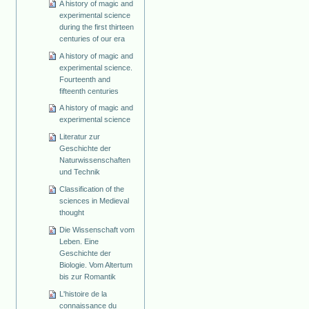
A history of magic and
experimental science
during the first thirteen
centuries of our era
A history of magic and
experimental science.
Fourteenth and
fifteenth centuries
A history of magic and
experimental science
Literatur zur
Geschichte der
Naturwissenschaften
und Technik
Classification of the
sciences in Medieval
thought
Die Wissenschaft vom
Leben. Eine
Geschichte der
Biologie. Vom Altertum
bis zur Romantik
L'histoire de la
connaissance du