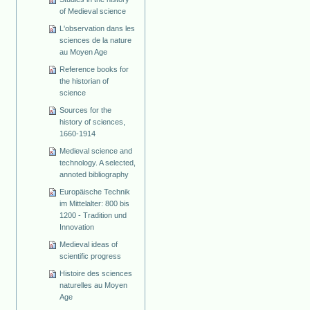
of Medieval science
L'observation dans les
sciences de la nature
au Moyen Age
Reference books for
the historian of
science
Sources for the
history of sciences,
1660-1914
Medieval science and
technology. A selected,
annoted bibliography
Europäische Technik
im Mittelalter: 800 bis
1200 - Tradition und
Innovation
Medieval ideas of
scientific progress
Histoire des sciences
naturelles au Moyen
Age