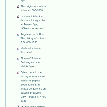
Age
The origins of modern
science 1300-1800
Le statut intellectuel
des savoirs agricoles
au Moyen Age,
référents et vecteurs
Augustine to Galileo.
The history of science
A.D. 400-1650
Medieval science
illustrated
Album of Science:
Antiquity and the
Middle Ages
Editing texts in the
history of science and
medicine: papers
given at the 17th
annual conference on
editorial problems,
Univ. Toronto, 6-7 nov.
1981
Studies in the history