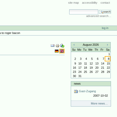
site map
accessibility
contact
search site
advanced search…
log in
za to roger bacon
Document
August 2026
Actions
«
»
Su
Mo
Tu
We
Th
Fr
Sa
1
2
3
4
5
6
7
8
9
10
11
12
13
14
15
16
17
18
19
20
21
22
23
24
25
26
27
28
29
30
31
news
Gast-Zugang
2007-10-02
More news…