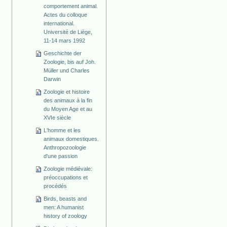
comportement animal.
Actes du colloque
international.
Université de Liège,
11-14 mars 1992
Geschichte der
Zoologie, bis auf Joh.
Müller und Charles
Darwin
Zoologie et histoire
des animaux à la fin
du Moyen Age et au
XVIe siècle
L'homme et les
animaux domestiques.
Anthropozoologie
d'une passion
Zoologie médiévale:
préoccupations et
procédés
Birds, beasts and
men: A humanist
history of zoology