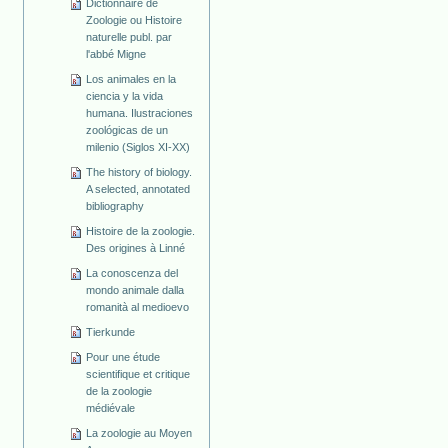
Dictionnaire de
Zoologie ou Histoire
naturelle publ. par
l'abbé Migne
Los animales en la
ciencia y la vida
humana. Ilustraciones
zoológicas de un
milenio (Siglos XI-XX)
The history of biology.
A selected, annotated
bibliography
Histoire de la zoologie.
Des origines à Linné
La conoscenza del
mondo animale dalla
romanità al medioevo
Tierkunde
Pour une étude
scientifique et critique
de la zoologie
médiévale
La zoologie au Moyen