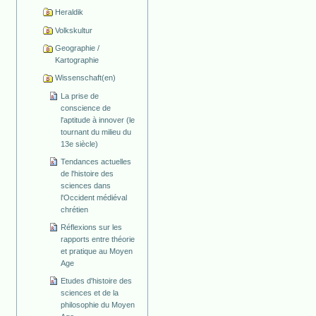
Heraldik
Volkskultur
Geographie /
Kartographie
Wissenschaft(en)
La prise de
conscience de
l'aptitude à innover (le
tournant du milieu du
13e siècle)
Tendances actuelles
de l'histoire des
sciences dans
l'Occident médiéval
chrétien
Réflexions sur les
rapports entre théorie
et pratique au Moyen
Age
Etudes d'histoire des
sciences et de la
philosophie du Moyen