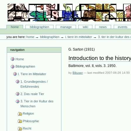
Skip
to
content.
|
Skip
Bibliographie-Portal
to
Sections
home
bibliographien
manage
wiki
news
events
navigation
Personal
tools
→
→
→
you are here:
home
bibliographien
i. tiere im mittelalter
3. tier in der kultur d
G. Sarton
(
1931
)
navigation
Introduction to the hist
Home
Baltimore, vol. II, vols. 3. 1950.
Bibliographien
by
Bibuser
—
last modified
2007-06-26 14:50
I. Tiere im Mittelalter
1. Grundlegendes /
Einführendes
2. Das reale Tier
3. Tier in der Kultur des
Menschen
Religion
Philosophie
Recht