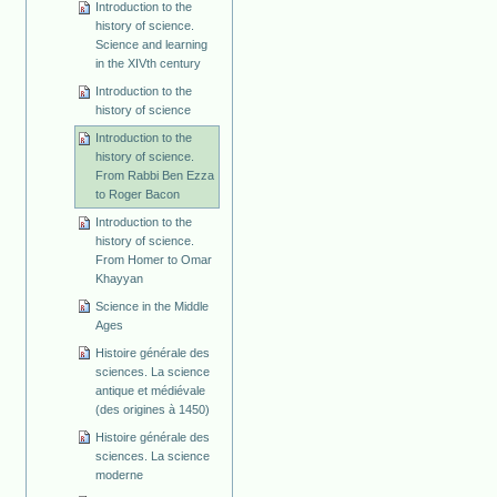
Introduction to the
history of science.
Science and learning
in the XIVth century
Introduction to the
history of science
Introduction to the
history of science.
From Rabbi Ben Ezza
to Roger Bacon
Introduction to the
history of science.
From Homer to Omar
Khayyan
Science in the Middle
Ages
Histoire générale des
sciences. La science
antique et médiévale
(des origines à 1450)
Histoire générale des
sciences. La science
moderne