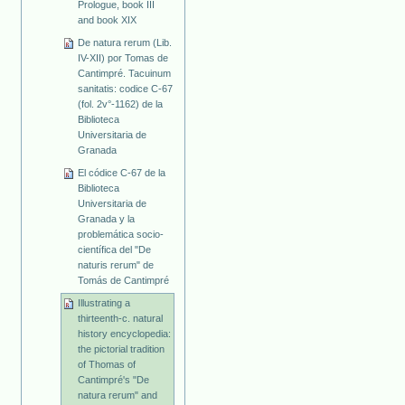
Prologue, book III
and book XIX
De natura rerum (Lib.
IV-XII) por Tomas de
Cantimpré. Tacuinum
sanitatis: codice C-67
(fol. 2v°-1162) de la
Biblioteca
Universitaria de
Granada
El códice C-67 de la
Biblioteca
Universitaria de
Granada y la
problemática socio-
científica del "De
naturis rerum" de
Tomás de Cantimpré
Illustrating a
thirteenth-c. natural
history encyclopedia:
the pictorial tradition
of Thomas of
Cantimpré's "De
natura rerum" and