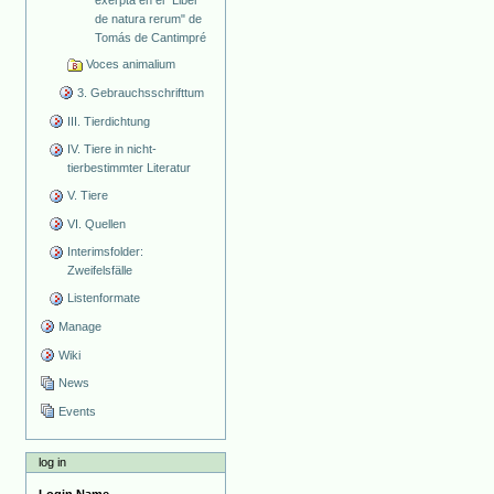
de natura rerum" de
Tomás de Cantimpré
Voces animalium
3. Gebrauchsschrifttum
III. Tierdichtung
IV. Tiere in nicht-
tierbestimmter Literatur
V. Tiere
VI. Quellen
Interimsfolder:
Zweifelsfälle
Listenformate
Manage
Wiki
News
Events
log in