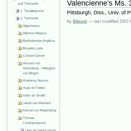
Valencienne's Ms. 
und Tierkunde
1. Tierallegorese
Pittsburgh, Diss., Univ. of P
2. Tierkunde
by
Bibuser
—
last modified
2007-
Allgemeines
Albertus Magnus
Bartholomäus Anglicus
Brunetto Latini
Conrad Gesner
Herrard von
Hohenburg - Hildegard
von Bingen
Hrabanus Maurus
Hugo de Folieto
Isidor de Sevilla
Jakob van Maerlant
Konrad von Megenberg
Thomas
Cantimpratensis
Liber de natura rerum