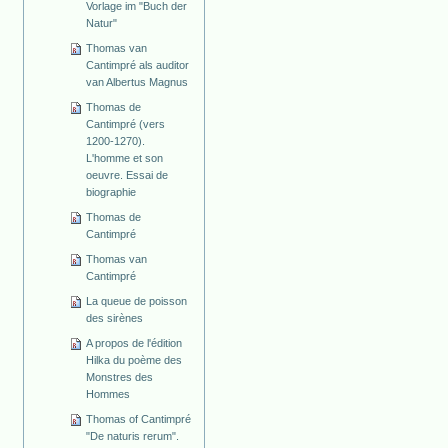
Vorlage im "Buch der
Natur"
Thomas van
Cantimpré als auditor
van Albertus Magnus
Thomas de
Cantimpré (vers
1200-1270).
L'homme et son
oeuvre. Essai de
biographie
Thomas de
Cantimpré
Thomas van
Cantimpré
La queue de poisson
des sirènes
A propos de l'édition
Hilka du poème des
Monstres des
Hommes
Thomas of Cantimpré
"De naturis rerum".