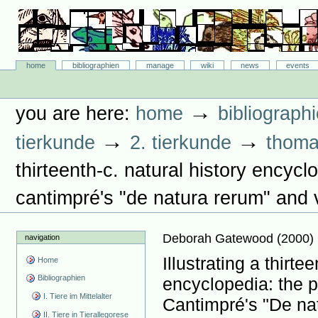
Skip
to
content.
|
Skip
Bibliographie-Portal
to
Sections
home
bibliographien
manage
wiki
news
events
navigation
Personal
tools
→
you are here:
home
bibliograph
→
→
tierkunde
2. tierkunde
thoma
thirteenth-c. natural history encyclo
cantimpré's "de natura rerum" and
Deborah Gatewood
(
2000
)
navigation
Illustrating a thirte
Home
Bibliographien
encyclopedia: the pi
I. Tiere im Mittelalter
Cantimpré's "De na
II. Tiere in Tierallegorese