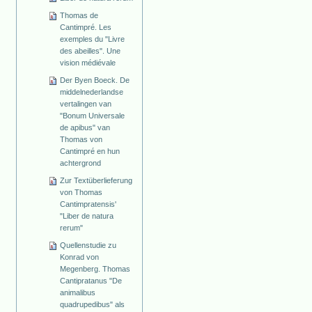
Thomas de
Cantimpré. Les
exemples du "Livre
des abeilles". Une
vision médiévale
Der Byen Boeck. De
middelnederlandse
vertalingen van
"Bonum Universale
de apibus" van
Thomas von
Cantimpré en hun
achtergrond
Zur Textüberlieferung
von Thomas
Cantimpratensis'
"Liber de natura
rerum"
Quellenstudie zu
Konrad von
Megenberg. Thomas
Cantipratanus "De
animalibus
quadrupedibus" als