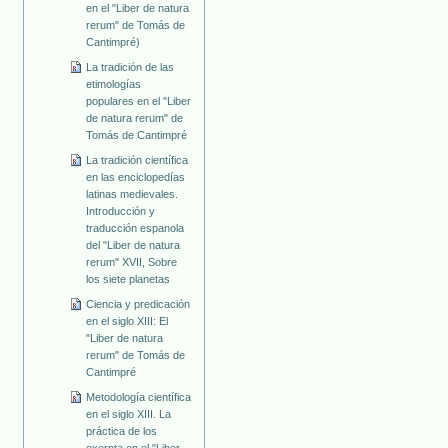
en el "Liber de natura
rerum" de Tomás de
Cantimpré)
La tradición de las
etimologías
populares en el "Liber
de natura rerum" de
Tomás de Cantimpré
La tradición científica
en las enciclopedías
latinas medievales.
Introducción y
traducción espanola
del "Liber de natura
rerum" XVII, Sobre
los siete planetas
Ciencia y predicación
en el siglo XIII: El
"Liber de natura
rerum" de Tomás de
Cantimpré
Metodología científica
en el siglo XIII. La
práctica de los
exerpta en el "Liber