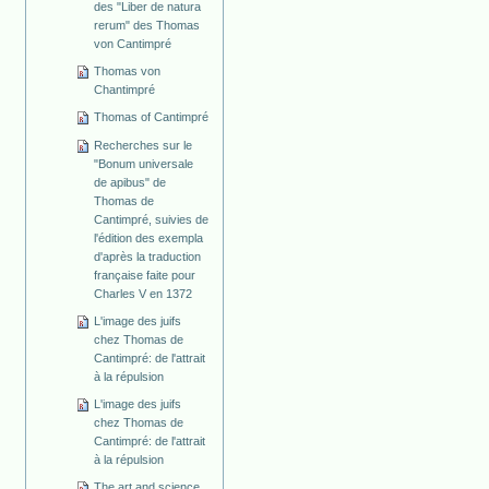
des "Liber de natura
rerum" des Thomas
von Cantimpré
Thomas von
Chantimpré
Thomas of Cantimpré
Recherches sur le
"Bonum universale
de apibus" de
Thomas de
Cantimpré, suivies de
l'édition des exempla
d'après la traduction
française faite pour
Charles V en 1372
L'image des juifs
chez Thomas de
Cantimpré: de l'attrait
à la répulsion
L'image des juifs
chez Thomas de
Cantimpré: de l'attrait
à la répulsion
The art and science