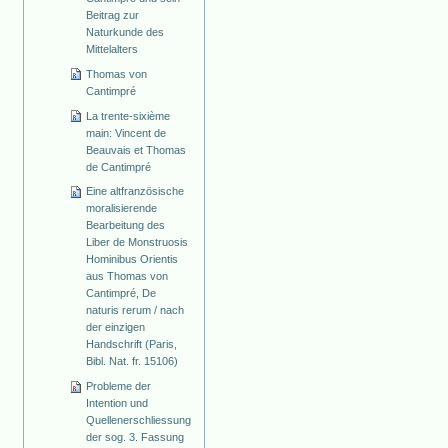
Beitrag zur
Naturkunde des
Mittelalters
Thomas von
Cantimpré
La trente-sixième
main: Vincent de
Beauvais et Thomas
de Cantimpré
Eine altfranzösische
moralisierende
Bearbeitung des
Liber de Monstruosis
Hominibus Orientis
aus Thomas von
Cantimpré, De
naturis rerum / nach
der einzigen
Handschrift (Paris,
Bibl. Nat. fr. 15106)
Probleme der
Intention und
Quellenerschliessung
der sog. 3. Fassung