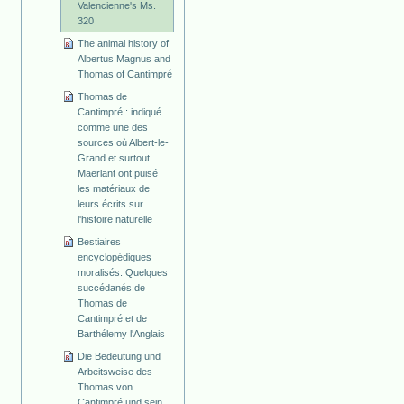
Valencienne's Ms.
320
The animal history of
Albertus Magnus and
Thomas of Cantimpré
Thomas de
Cantimpré : indiqué
comme une des
sources où Albert-le-
Grand et surtout
Maerlant ont puisé
les matériaux de
leurs écrits sur
l'histoire naturelle
Bestiaires
encyclopédiques
moralisés. Quelques
succédanés de
Thomas de
Cantimpré et de
Barthélemy l'Anglais
Die Bedeutung und
Arbeitsweise des
Thomas von
Cantimpré und sein