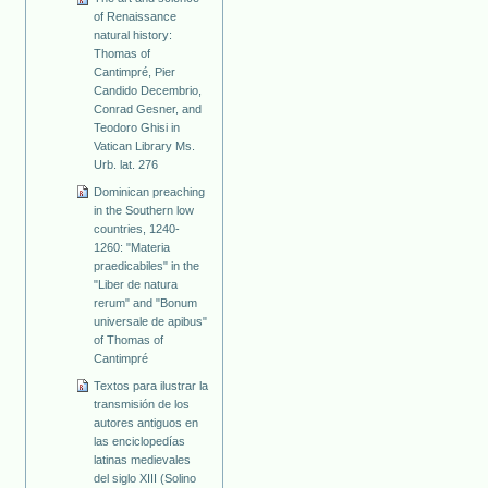
of Renaissance
natural history:
Thomas of
Cantimpré, Pier
Candido Decembrio,
Conrad Gesner, and
Teodoro Ghisi in
Vatican Library Ms.
Urb. lat. 276
Dominican preaching
in the Southern low
countries, 1240-
1260: "Materia
praedicabiles" in the
"Liber de natura
rerum" and "Bonum
universale de apibus"
of Thomas of
Cantimpré
Textos para ilustrar la
transmisión de los
autores antiguos en
las enciclopedías
latinas medievales
del siglo XIII (Solino