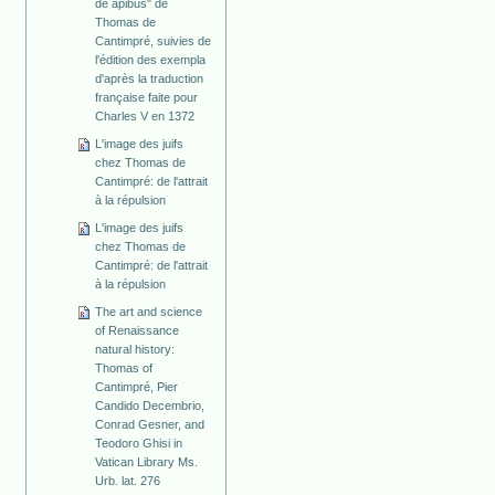
de apibus" de
Thomas de
Cantimpré, suivies de
l'édition des exempla
d'après la traduction
française faite pour
Charles V en 1372
L'image des juifs
chez Thomas de
Cantimpré: de l'attrait
à la répulsion
L'image des juifs
chez Thomas de
Cantimpré: de l'attrait
à la répulsion
The art and science
of Renaissance
natural history:
Thomas of
Cantimpré, Pier
Candido Decembrio,
Conrad Gesner, and
Teodoro Ghisi in
Vatican Library Ms.
Urb. lat. 276