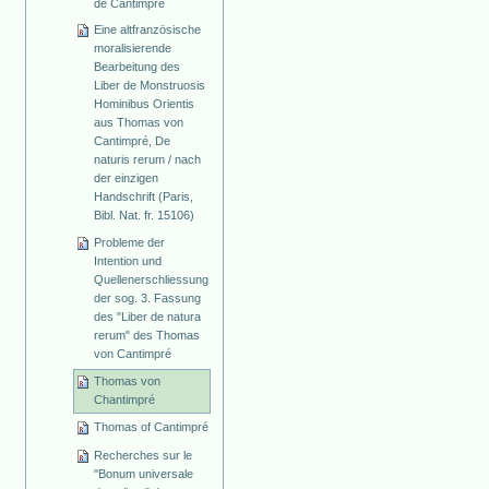
de Cantimpré
Eine altfranzösische
moralisierende
Bearbeitung des
Liber de Monstruosis
Hominibus Orientis
aus Thomas von
Cantimpré, De
naturis rerum / nach
der einzigen
Handschrift (Paris,
Bibl. Nat. fr. 15106)
Probleme der
Intention und
Quellenerschliessung
der sog. 3. Fassung
des "Liber de natura
rerum" des Thomas
von Cantimpré
Thomas von
Chantimpré
Thomas of Cantimpré
Recherches sur le
"Bonum universale