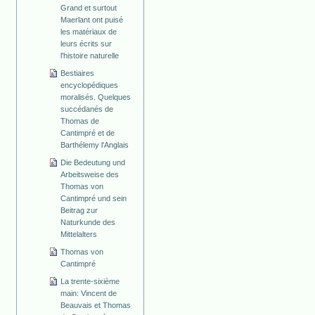
Grand et surtout
Maerlant ont puisé
les matériaux de
leurs écrits sur
l'histoire naturelle
Bestiaires
encyclopédiques
moralisés. Quelques
succédanés de
Thomas de
Cantimpré et de
Barthélemy l'Anglais
Die Bedeutung und
Arbeitsweise des
Thomas von
Cantimpré und sein
Beitrag zur
Naturkunde des
Mittelalters
Thomas von
Cantimpré
La trente-sixième
main: Vincent de
Beauvais et Thomas