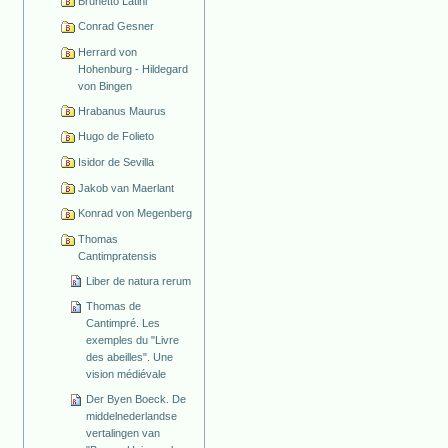
Brunetto Latini
Conrad Gesner
Herrard von
Hohenburg - Hildegard
von Bingen
Hrabanus Maurus
Hugo de Folieto
Isidor de Sevilla
Jakob van Maerlant
Konrad von Megenberg
Thomas
Cantimpratensis
Liber de natura rerum
Thomas de
Cantimpré. Les
exemples du "Livre
des abeilles". Une
vision médiévale
Der Byen Boeck. De
middelnederlandse
vertalingen van