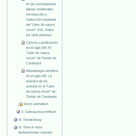
en las enciclopedías
latinas medievales.
Introducción y
traducción espanola
del "Liber de natura
rerum" XVII, Sobre
los siete planetas
Ciencia y predicación
en el siglo XIII: El
"Liber de natura
rerum" de Tomás de
Cantimpré
Metodología científica
en el siglo XIII. La
práctica de los
exerpta en el "Liber
de natura rerum" de
Tomás de Cantimpré
Voces animalium
3. Gebrauchsschrifttum
III. Tierdichtung
IV. Tiere in nicht-
tierbestimmter Literatur