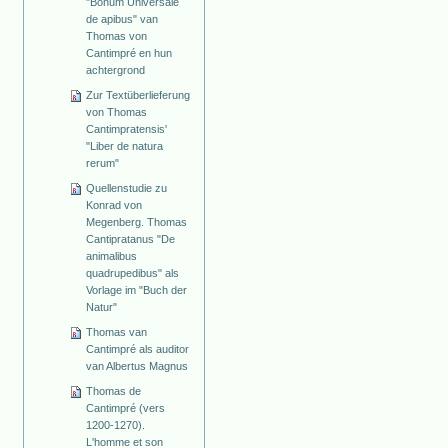
"Bonum Universale
de apibus" van
Thomas von
Cantimpré en hun
achtergrond
Zur Textüberlieferung
von Thomas
Cantimpratensis'
"Liber de natura
rerum"
Quellenstudie zu
Konrad von
Megenberg. Thomas
Cantipratanus "De
animalibus
quadrupedibus" als
Vorlage im "Buch der
Natur"
Thomas van
Cantimpré als auditor
van Albertus Magnus
Thomas de
Cantimpré (vers
1200-1270).
L'homme et son