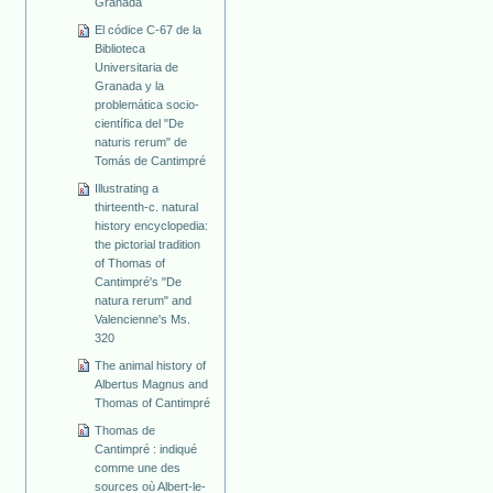
Granada
El códice C-67 de la
Biblioteca
Universitaria de
Granada y la
problemática socio-
científica del "De
naturis rerum" de
Tomás de Cantimpré
Illustrating a
thirteenth-c. natural
history encyclopedia:
the pictorial tradition
of Thomas of
Cantimpré's "De
natura rerum" and
Valencienne's Ms.
320
The animal history of
Albertus Magnus and
Thomas of Cantimpré
Thomas de
Cantimpré : indiqué
comme une des
sources où Albert-le-