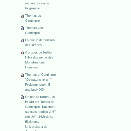
oeuvre. Essai de
biographie
Thomas de
Cantimpré
Thomas van
Cantimpré
La queue de poisson
des sirènes
A propos de l'édition
Hilka du poème des
Monstres des
Hommes
Thomas of Cantimpré
"De naturis rerum".
Prologue, book III
and book XIX
De natura rerum (Lib.
IV-XII) por Tomas de
Cantimpré. Tacuinum
sanitatis: codice C-67
(fol. 2v°-1162) de la
Biblioteca
Universitaria de