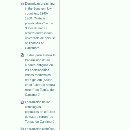
Dominican preaching
in the Southern low
countries, 1240-
1260: "Materia
praedicabiles" in the
"Liber de natura
rerum" and "Bonum
universale de apibus"
of Thomas of
Cantimpré
Textos para ilustrar la
transmisión de los
autores antiguos en
las enciclopedías
latinas medievales
del siglo XIII (Solino
en el "Liber de natura
rerum" de Tomás de
Cantimpré)
La tradición de las
etimologías
populares en el "Liber
de natura rerum" de
Tomás de Cantimpré
La tradición científica