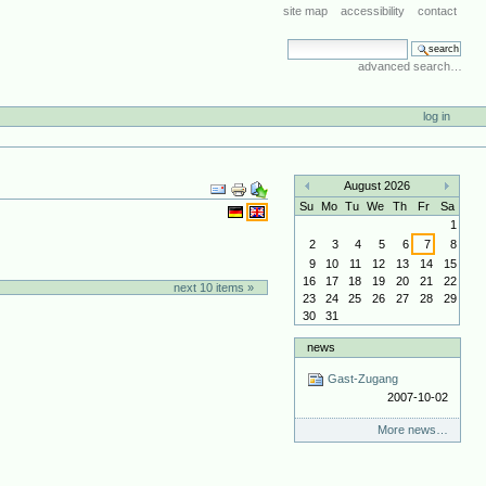
site map
accessibility
contact
search site
advanced search…
log in
Document
August 2026
Actions
«
»
Su
Mo
Tu
We
Th
Fr
Sa
1
2
3
4
5
6
7
8
9
10
11
12
13
14
15
16
17
18
19
20
21
22
next 10 items »
23
24
25
26
27
28
29
30
31
news
Gast-Zugang
2007-10-02
More news…