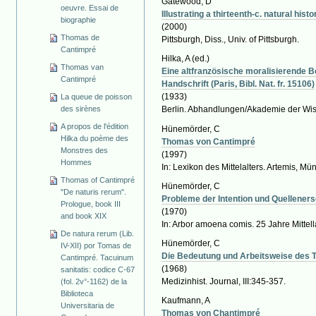
Gatewood, D
oeuvre. Essai de
Illustrating a thirteenth-c. natural hi
biographie
(2000)
Thomas de
Pittsburgh, Diss., Univ. of Pittsburgh.
Cantimpré
Hilka, A
(ed.)
Thomas van
Eine altfranzösische moralisierende B
Cantimpré
Handschrift (Paris, Bibl. Nat. fr. 15106)
(1933)
La queue de poisson
des sirènes
Berlin. Abhandlungen/Akademie der Wisse
A propos de l'édition
Hünemörder, C
Hilka du poème des
Thomas von Cantimpré
Monstres des
(1997)
Hommes
In: Lexikon des Mittelalters. Artemis, Mün
Thomas of Cantimpré
Hünemörder, C
"De naturis rerum".
Probleme der Intention und Quellener
Prologue, book III
(1970)
and book XIX
In: Arbor amoena comis. 25 Jahre Mittell
De natura rerum (Lib.
Hünemörder, C
IV-XII) por Tomas de
Die Bedeutung und Arbeitsweise des T
Cantimpré. Tacuinum
(1968)
sanitatis: codice C-67
Medizinhist. Journal, III:345-357.
(fol. 2v°-1162) de la
Biblioteca
Kaufmann, A
Universitaria de
Thomas von Chantimpré