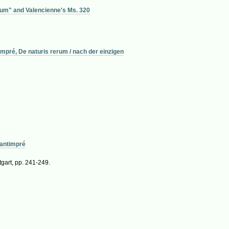
rerum" and Valencienne's Ms. 320
mpré, De naturis rerum / nach der einzigen
Cantimpré
gart, pp. 241-249.