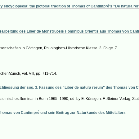
story encyclopedia: the pictorial tradition of Thomas of Cantimpré's "De natura 
earbeitung des Liber de Monstruosis Hominibus Orientis aus Thomas von Canti
nschaften in Göttingen, Philologisch-Historische Klasse: 3. Folge. 7.
chen/Zürich, vol. VIII, pp. 711-714.
schliessung der sog. 3. Fassung des "Liber de natura rerum" des Thomas von 
ateinisches Seminar in Bonn 1965–1990, ed. by E. Könsgen. F. Steiner Verlag, Stutt
homas von Cantimpré und sein Beitrag zur Naturkunde des Mittelalters