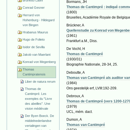
Brunetto Latini
Bormans, JH
Thomas de Cantimpré : indiqué comme un
Conrad Gesner
(1800)
Herrard von
Bruxelles, Académie Royale de Belgiqu
Hohenburg - Hildegard
von Bingen
Brückner, A
Quellenstudie zu Konrad von Megenber
Hrabanus Maurus
(1961)
Hugo de Folieto
Frankfurt a.M., Diss.
Isidor de Sevilla
De Vocht, H
Thomas de Cantimpré
Jakob van Maerlant
(1930/31)
Konrad von Megenberg
Biographie Nationale, 28-34, 25.
Thomas
Deboutte, A
Cantimpratensis
Thomas van Cantimpré als auditor va
Liber de natura rerum
(1984)
Ons geestelijk erf, LVIII:192-209.
Thomas de
Cantimpré. Les
Debroux, A
exemples du "Livre
Thomas de Cantimpré (vers 1200-1270)
des abeilles". Une
(1979)
vision médiévale
UCL, mém. dact.
Der Byen Boeck. De
Dumon, A
middelnederlandse
Thomas van Cantimpré
vertalingen van
(1974)