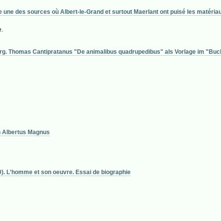
e des sources où Albert-le-Grand et surtout Maerlant ont puisé les matériaux d
e.
g. Thomas Cantipratanus "De animalibus quadrupedibus" als Vorlage im "Buc
n Albertus Magnus
. L'homme et son oeuvre. Essai de biographie