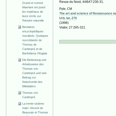
Revue du Nord, 44/64?:230-31.
Grand et surtout
Maerlant ont puisé
Pyle, CM
les matériaux de
The art and science of Renaissance na
leurs écrits sur
Urb. lat. 276
l'histoire naturelle
(1996)
Bestiaires
Viator, 27:265-321.
encyclopédiques
moralisés. Quelques
succédanés de
Thomas de
Cantimpré et de
Barthélemy l'Anglais
Die Bedeutung und
Arbeitsweise des
Thomas von
Cantimpré und sein
Beitrag zur
Naturkunde des
Mittelalters
Thomas von
Cantimpré
La trente-sixième
main: Vincent de
Beauvais et Thomas