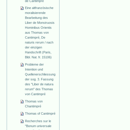
de Cantimpré
Eine altfranzösische
moralisierende
Bearbeitung des
Liber de Monstruosis
Hominibus Orientis
aus Thomas von
Cantimpré, De
naturis rerum / nach
der einzigen
Handschrift (Paris,
Bibl. Nat. fr. 15106)
Probleme der
Intention und
Quellenerschliessung
der sog. 3. Fassung
des "Liber de natura
rerum" des Thomas
von Cantimpré
Thomas von
Chantimpré
Thomas of Cantimpré
Recherches sur le
"Bonum universale