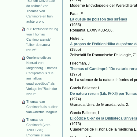
"Bonum Universale
Moderne Encyclopedie der Wereldliterat
de apibus" van
Thomas von
Faral, E
Cantimpré en hun
La queue de poisson des sirènes
achtergrond
(1953)
Zur Textüberlieferung
Romania, LXXIV:433-506.
von Thomas
Flutre, L
Cantimpratensis'
A propos de l'édition Hilka du poèm
"Liber de natura
(1955)
rerum"
Zeitschrift für Romanische Philologie, 7
Quellenstudie zu
Konrad von
Friedman, J
Megenberg. Thomas
Thomas of Cantimpré "De naturis rerum
Cantipratanus "De
(1975)
animalibus
In: La science de la nature: théories et 
quadrupedibus" als
García Ballester, L
Vorlage im "Buch der
De natura rerum (Lib. IV-XII) por Toma
Natur"
(1974)
Thomas van
Granada, Univ. de Granada, vols. 2.
Cantimpré als auditor
van Albertus Magnus
García Ballester, L
El códice C-67 de la Biblioteca Univer
Thomas de
(1973)
Cantimpré (vers
Cuadernos de Historia de la medicina E
1200-1270).
L'homme et son