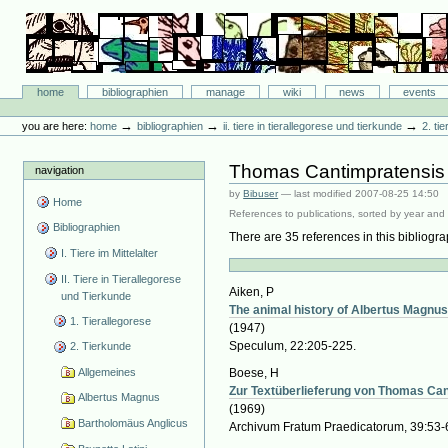
Skip
to
content.
|
Skip
Bibliographie-Portal
to
Sections
home
bibliographien
manage
wiki
news
events
navigation
Personal
tools
→
→
→
you are here:
home
bibliographien
ii. tiere in tierallegorese und tierkunde
2. ti
Thomas Cantimpratensis
navigation
by
Bibuser
—
last modified
2007-08-25 14:50
Home
References to publications, sorted by year and 
Bibliographien
There are 35 references in this bibliogra
I. Tiere im Mittelalter
II. Tiere in Tierallegorese
Aiken, P
und Tierkunde
The animal history of Albertus Magnu
1. Tierallegorese
(1947)
Speculum, 22:205-225.
2. Tierkunde
Allgemeines
Boese, H
Zur Textüberlieferung von Thomas Can
Albertus Magnus
(1969)
Bartholomäus Anglicus
Archivum Fratum Praedicatorum, 39:53-