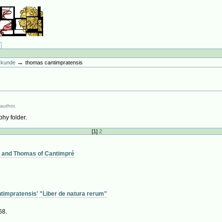
→
erkunde
thomas cantimpratensis
author.
phy folder.
[
1
]
2
s and Thomas of Cantimpré
timpratensis' "Liber de natura rerum"
68.