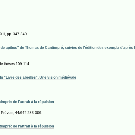
 XIII, pp. 347-349.
e apibus" de Thomas de Cantimpré, suivies de l'édition des exempla d'après la
de thèses:109-114.
 "Livre des abeilles". Une vision médiévale
pré: de l'attrait à la répulsion
 Prévost, 44/64?:283-306.
pré: de l'attrait à la répulsion