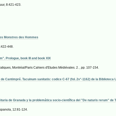
uur, 8:421-423.
e des Monstres des Hommes
1:422-448.
". Prologue, book III and book XIX
pratiques, Montréal/Paris Cahiers d'Etudes Médiévales. 2. , pp. 107-154.
s de Cantimpré. Tacuinum sanitatis: codice C-67 (fol. 2v°-1162) de la Biblioteca
sitaria de Granada y la problemática socio-científica del "De naturis rerum" d
spanola, 12:81-124.