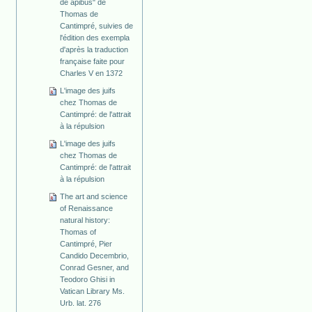
de apibus" de
Thomas de
Cantimpré, suivies de
l'édition des exempla
d'après la traduction
française faite pour
Charles V en 1372
L'image des juifs
chez Thomas de
Cantimpré: de l'attrait
à la répulsion
L'image des juifs
chez Thomas de
Cantimpré: de l'attrait
à la répulsion
The art and science
of Renaissance
natural history:
Thomas of
Cantimpré, Pier
Candido Decembrio,
Conrad Gesner, and
Teodoro Ghisi in
Vatican Library Ms.
Urb. lat. 276