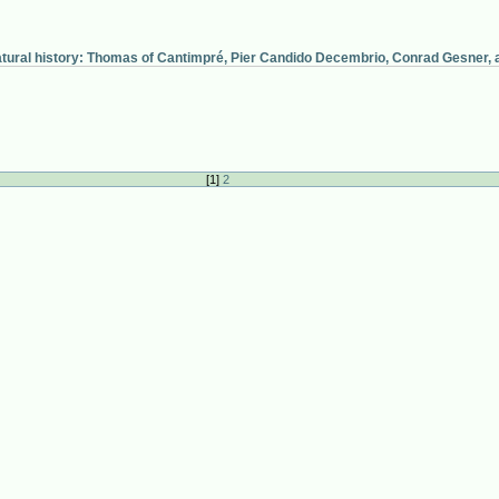
tural history: Thomas of Cantimpré, Pier Candido Decembrio, Conrad Gesner, a
[
1
]
2