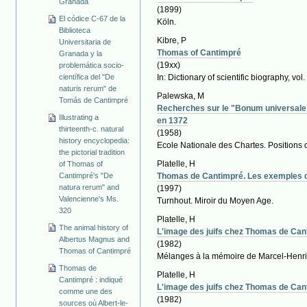
Granada
(1899)
El códice C-67 de la
Köln.
Biblioteca
Kibre, P
Universitaria de
Thomas of Cantimpré
Granada y la
(19xx)
problemática socio-
científica del "De
In: Dictionary of scientific biography, vol.
naturis rerum" de
Palewska, M
Tomás de Cantimpré
Recherches sur le "Bonum universale d
Illustrating a
en 1372
thirteenth-c. natural
(1958)
history encyclopedia:
Ecole Nationale des Chartes. Positions 
the pictorial tradition
Platelle, H
of Thomas of
Cantimpré's "De
Thomas de Cantimpré. Les exemples du
natura rerum" and
(1997)
Valencienne's Ms.
Turnhout. Miroir du Moyen Age.
320
Platelle, H
The animal history of
L'image des juifs chez Thomas de Cantim
Albertus Magnus and
(1982)
Thomas of Cantimpré
Mélanges à la mémoire de Marcel-Henri
Thomas de
Platelle, H
Cantimpré : indiqué
L'image des juifs chez Thomas de Cantim
comme une des
(1982)
sources où Albert-le-