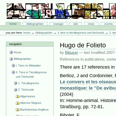
Skip
to
content.
|
Skip
Bibliographie-Portal
to
Sections
home
bibliographien
manage
wiki
news
events
navigation
Personal
tools
→
→
→
you are here:
home
bibliographien
ii. tiere in tierallegorese und tierkunde
2. ti
Hugo de Folieto
navigation
by
Bibuser
—
last modified
2007-
Home
References to publications, sorte
Bibliographien
I. Tiere im Mittelalter
There are 17 references in t
II. Tiere in Tierallegorese
Berlioz, J and Cordonnier,
und Tierkunde
Le convers et les oiseau
1. Tierallegorese
monastique: le "De avibus
2. Tierkunde
(2004)
Allgemeines
In: Homme-animal. Histoire
Albertus Magnus
Straßburg, pp. 72-81.
Bartholomäus Anglicus
Bibolet, F