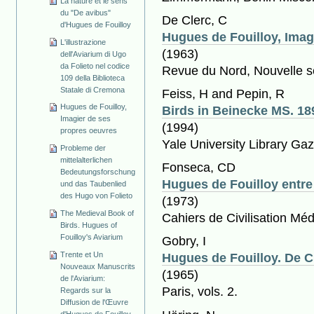
La nature et le sens
du "De avibus"
De Clerc, C
d'Hugues de Fouilloy
Hugues de Fouilloy, Imag
L'illustrazione
(1963)
dell'Aviarium di Ugo
da Folieto nel codice
Revue du Nord, Nouvelle sé
109 della Biblioteca
Statale di Cremona
Feiss, H and Pepin, R
Hugues de Fouilloy,
Birds in Beinecke MS. 18
Imagier de ses
(1994)
propres oeuvres
Yale University Library Gaz
Probleme der
mittelalterlichen
Fonseca, CD
Bedeutungsforschung
Hugues de Fouilloy entre
und das Taubenlied
des Hugo von Folieto
(1973)
The Medieval Book of
Cahiers de Civilisation Mé
Birds. Hugues of
Fouilloy's Aviarium
Gobry, I
Trente et Un
Hugues de Fouilloy. De C
Nouveaux Manuscrits
(1965)
de l'Aviarium:
Paris, vols. 2.
Regards sur la
Diffusion de l'Œuvre