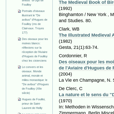
avibus" di Ugo de
The Medieval Book of Bir
Fouilloy
(1992)
Portraits d'oiseaux
Binghamton / New York , 
illustrant le "De
and Studies. 80.
avibus" d'Hugues de
Fouilloy (ms de
Clark, WB
Clairvaux. Troyes
177)
The Illustrated Medieval
Des oiseaux pour les
(1982)
moines blancs:
Gesta, 21(1):63-74.
réflexions sur la
réception de l'Aviaire
Cordonnier, R
d'Hugues de Fouilloy
chez les cisterciens
Des oiseaux pour les moin
Le convers et les
de l'Aviaire d'Hugues de 
oiseaux. Monde
(2004)
animal, morale et
La Vie en Champagne, N. S
milieu monastique: le
"De avibus" d'Hugues
De Clerc, C
de Fouilloy (XIIe
siècle)
La nature et le sens du 
Hugues de Fouilloi,
(1970)
prieur de Saint-
In: Methoden in Wissenschaf
Laurent de Heilly
Zimmermann, Berlin Miscell