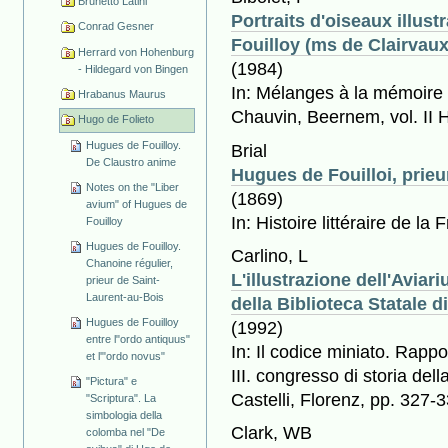
Brunetto Latini
Portraits d'oiseaux illus
Conrad Gesner
Fouilloy (ms de Clairvaux
Herrard von Hohenburg
(1984)
- Hildegard von Bingen
In: Mélanges à la mémoire 
Hrabanus Maurus
Chauvin, Beernem, vol. II H
Hugo de Folieto
Hugues de Fouilloy.
Brial
De Claustro anime
Hugues de Fouilloi, prieu
Notes on the "Liber
(1869)
avium" of Hugues de
In: Histoire littéraire de la
Fouilloy
Hugues de Fouilloy.
Carlino, L
Chanoine régulier,
L'illustrazione dell'Aviar
prieur de Saint-
Laurent-au-Bois
della Biblioteca Statale 
Hugues de Fouilloy
(1992)
entre l"ordo antiquus"
In: Il codice miniato. Rappor
et l'"ordo novus"
III. congresso di storia del
"Pictura" e
Castelli, Florenz, pp. 327-3
"Scriptura". La
simbologia della
Clark, WB
colomba nel "De