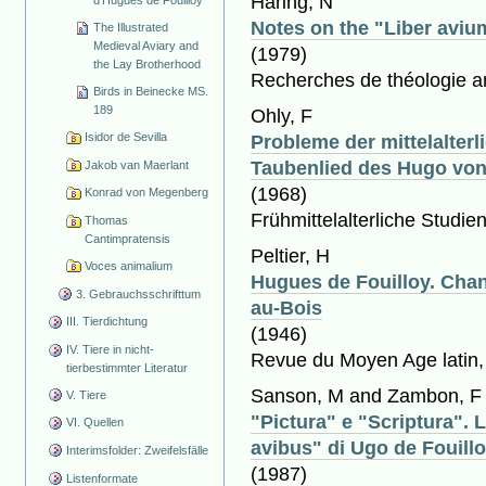
Häring, N
d'Hugues de Fouilloy
Notes on the "Liber aviu
The Illustrated
Medieval Aviary and
(1979)
the Lay Brotherhood
Recherches de théologie a
Birds in Beinecke MS.
189
Ohly, F
Isidor de Sevilla
Probleme der mittelalte
Taubenlied des Hugo von
Jakob van Maerlant
(1968)
Konrad von Megenberg
Frühmittelalterliche Studien
Thomas
Cantimpratensis
Peltier, H
Voces animalium
Hugues de Fouilloy. Chano
3. Gebrauchsschrifttum
au-Bois
III. Tierdichtung
(1946)
IV. Tiere in nicht-
Revue du Moyen Age latin, 
tierbestimmter Literatur
Sanson, M and Zambon, F
V. Tiere
"Pictura" e "Scriptura". 
VI. Quellen
avibus" di Ugo de Fouill
Interimsfolder: Zweifelsfälle
(1987)
Listenformate