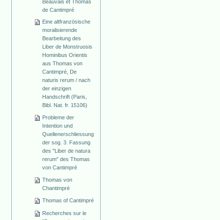
Beauvais et Thomas
de Cantimpré
Eine altfranzösische
moralisierende
Bearbeitung des
Liber de Monstruosis
Hominibus Orientis
aus Thomas von
Cantimpré, De
naturis rerum / nach
der einzigen
Handschrift (Paris,
Bibl. Nat. fr. 15106)
Probleme der
Intention und
Quellenerschliessung
der sog. 3. Fassung
des "Liber de natura
rerum" des Thomas
von Cantimpré
Thomas von
Chantimpré
Thomas of Cantimpré
Recherches sur le