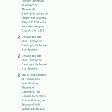
"Bonum universale
de apibus" de
Thomas de
Cantimpré, suivies de
l'édition des exempla
d'après la traduction
française faite pour
Charles V en 1372
L'image des juifs
chez Thomas de
Cantimpré: de l'attrait
à la répulsion
L'image des juifs
chez Thomas de
Cantimpré: de l'attrait
à la répulsion
The art and science
of Renaissance
natural history:
Thomas of
Cantimpré, Pier
Candido Decembrio,
Conrad Gesner, and
Teodoro Ghisi in
Vatican Library Ms.