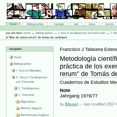
Skip
to
content.
|
Skip
Bibliographie-Portal
to
Sections
home
bibliographien
manage
wiki
news
events
navigation
Personal
tools
→
→
→
you are here:
home
bibliographien
ii. tiere in tierallegorese und tierkunde
2. ti
el "liber de natura rerum" de tomás de cantimpré
Francisco J Talavera Estes
navigation
Metodología científi
Home
Bibliographien
práctica de los exer
I. Tiere im Mittelalter
rerum" de Tomás d
II. Tiere in Tierallegorese
Cuadernos de Estudios Med
und Tierkunde
1. Tierallegorese
Note
Jahrgang 1976/77
2. Tierkunde
Allgemeines
by
Bibuser
—
last modified
2007-
Albertus Magnus
Bartholomäus Anglicus