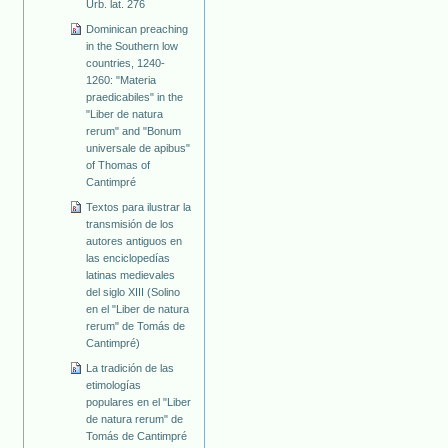
Urb. lat. 276
Dominican preaching
in the Southern low
countries, 1240-
1260: "Materia
praedicabiles" in the
"Liber de natura
rerum" and "Bonum
universale de apibus"
of Thomas of
Cantimpré
Textos para ilustrar la
transmisión de los
autores antiguos en
las enciclopedías
latinas medievales
del siglo XIII (Solino
en el "Liber de natura
rerum" de Tomás de
Cantimpré)
La tradición de las
etimologías
populares en el "Liber
de natura rerum" de
Tomás de Cantimpré