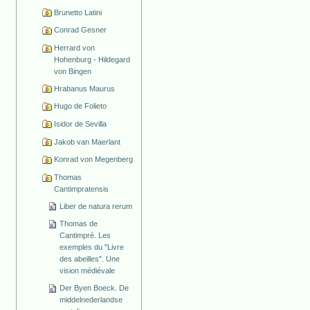
Brunetto Latini
Conrad Gesner
Herrard von
Hohenburg - Hildegard
von Bingen
Hrabanus Maurus
Hugo de Folieto
Isidor de Sevilla
Jakob van Maerlant
Konrad von Megenberg
Thomas
Cantimpratensis
Liber de natura rerum
Thomas de
Cantimpré. Les
exemples du "Livre
des abeilles". Une
vision médiévale
Der Byen Boeck. De
middelnederlandse