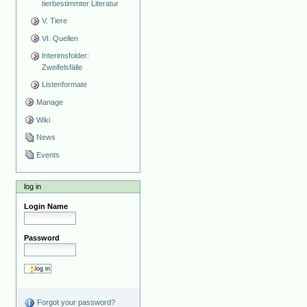
tierbestimmter Literatur
V. Tiere
VI. Quellen
Interimsfolder:
Zweifelsfälle
Listenformate
Manage
Wiki
News
Events
log in
Login Name
Password
Forgot your password?