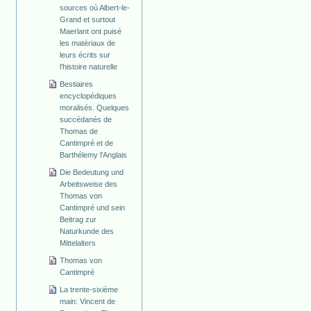
sources où Albert-le-
Grand et surtout
Maerlant ont puisé
les matériaux de
leurs écrits sur
l'histoire naturelle
Bestiaires
encyclopédiques
moralisés. Quelques
succédanés de
Thomas de
Cantimpré et de
Barthélemy l'Anglais
Die Bedeutung und
Arbeitsweise des
Thomas von
Cantimpré und sein
Beitrag zur
Naturkunde des
Mittelalters
Thomas von
Cantimpré
La trente-sixième
main: Vincent de