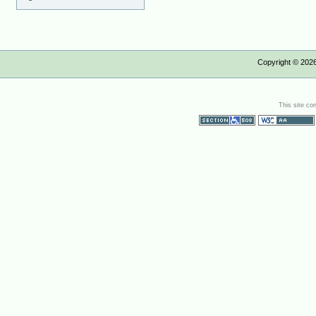
Copyright ©
202
This site co
Section 508
WCAG