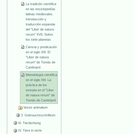
La tradición científica
en las enciclopedías
latinas medievales.
Introducción y
traducción espanola
del "Liber de natura
rerum" XVII, Sobre
los siete planetas
Ciencia y predicación
en el siglo XIII: El
"Liber de natura
rerum" de Tomás de
Cantimpré
Metodología científica
en el siglo XIII. La
práctica de los
exerpta en el "Liber
de natura rerum" de
Tomás de Cantimpré
Voces animalium
3. Gebrauchsschrifttum
III. Tierdichtung
IV. Tiere in nicht-