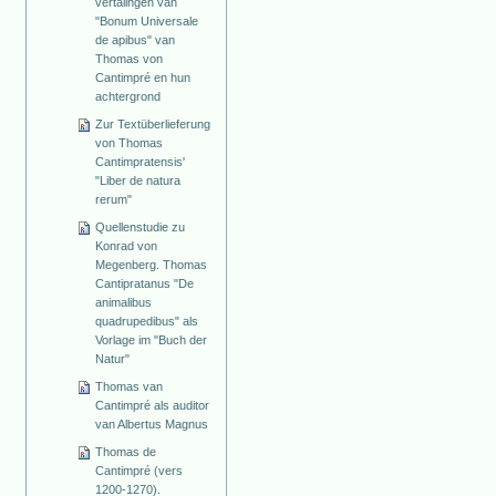
vertalingen van
"Bonum Universale
de apibus" van
Thomas von
Cantimpré en hun
achtergrond
Zur Textüberlieferung
von Thomas
Cantimpratensis'
"Liber de natura
rerum"
Quellenstudie zu
Konrad von
Megenberg. Thomas
Cantipratanus "De
animalibus
quadrupedibus" als
Vorlage im "Buch der
Natur"
Thomas van
Cantimpré als auditor
van Albertus Magnus
Thomas de
Cantimpré (vers
1200-1270).