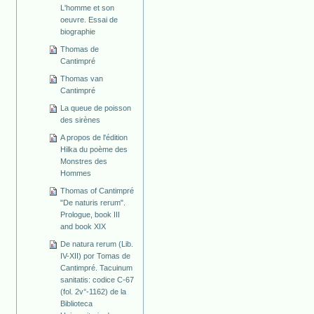
L'homme et son
oeuvre. Essai de
biographie
Thomas de
Cantimpré
Thomas van
Cantimpré
La queue de poisson
des sirènes
A propos de l'édition
Hilka du poème des
Monstres des
Hommes
Thomas of Cantimpré
"De naturis rerum".
Prologue, book III
and book XIX
De natura rerum (Lib.
IV-XII) por Tomas de
Cantimpré. Tacuinum
sanitatis: codice C-67
(fol. 2v°-1162) de la
Biblioteca