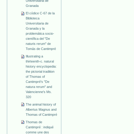
Universitaria de
Granada
El códice C-67 de la
Biblioteca
Universitaria de
Granada y la
problemática socio-
científica del "De
naturis rerum" de
Tomás de Cantimpré
Illustrating a
thirteenth-c. natural
history encyclopedia:
the pictorial tradition
of Thomas of
Cantimpré's "De
natura rerum" and
Valencienne's Ms.
320
The animal history of
Albertus Magnus and
Thomas of Cantimpré
Thomas de
Cantimpré : indiqué
comme une des