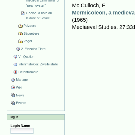
medieval Latin word for
Mc Culloch, F
"pearl oyster"
Mermicoleon, a medieval
Oceloe: a note on
Isidore of Seville
(1965)
Pelztiere
Mediaeval Studies, 27:33
Säugetiere
Vögel
2. Einzelne Tiere
VI. Quellen
Interimsfolder: Zweifelsfälle
Listenformate
Manage
Wiki
News
Events
log in
Login Name