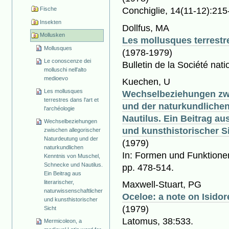
Fische
Conchiglie, 14(11-12):215
Insekten
Dollfus, MA
Mollusken
Les mollusques terrestre
Mollusques
(1978-1979)
Le conoscenze dei
Bulletin de la Société nat
molluschi nell'alto
medioevo
Kuechen, U
Les mollusques
Wechselbeziehungen zwi
terrestres dans l'art et
und der naturkundliche
l'archéologie
Nautilus. Ein Beitrag au
Wechselbeziehungen
und kunsthistorischer S
zwischen allegorischer
Naturdeutung und der
(1979)
naturkundlichen
In: Formen und Funktionen 
Kenntnis von Muschel,
Schnecke und Nautilus.
pp. 478-514.
Ein Beitrag aus
literarischer,
Maxwell-Stuart, PG
naturwissenschaftlicher
Oceloe: a note on Isidore
und kunsthistorischer
(1979)
Sicht
Latomus, 38:533.
Mermicoleon, a