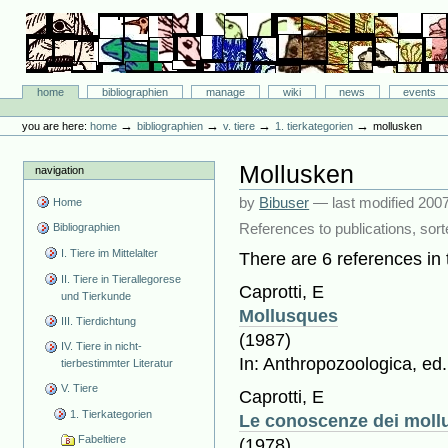
Skip
to
content.
|
Skip
Bibliographie-Portal
to
Sections
home
bibliographien
manage
wiki
news
events
navigation
Personal
tools
→
→
→
→
you are here:
home
bibliographien
v. tiere
1. tierkategorien
mollusken
Mollusken
navigation
by
Bibuser
—
last modified
2007
Home
References to publications, sort
Bibliographien
I. Tiere im Mittelalter
There are 6 references in t
II. Tiere in Tierallegorese
Caprotti, E
und Tierkunde
Mollusques
III. Tierdichtung
(1987)
IV. Tiere in nicht-
In: Anthropozoologica, ed. 
tierbestimmter Literatur
V. Tiere
Caprotti, E
1. Tierkategorien
Le conoscenze dei mollu
Fabeltiere
(1978)