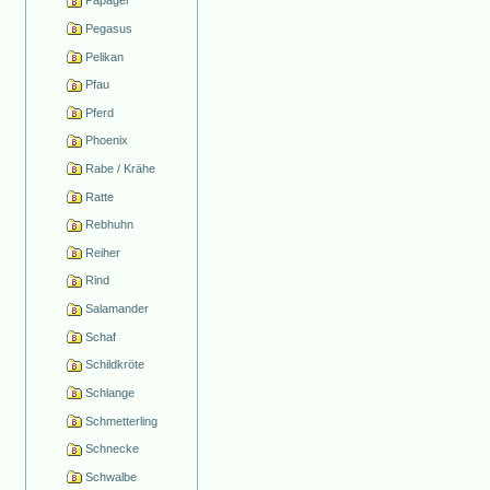
Papagei
Pegasus
Pelikan
Pfau
Pferd
Phoenix
Rabe / Krähe
Ratte
Rebhuhn
Reiher
Rind
Salamander
Schaf
Schildkröte
Schlange
Schmetterling
Schnecke
Schwalbe