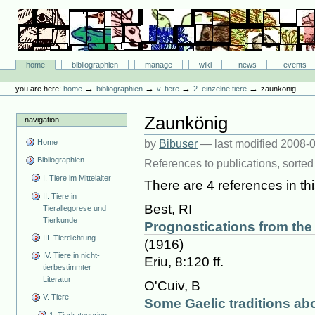
Skip
to
content.
|
Skip
Bibliographie-Portal
to
Sections
home
bibliographien
manage
wiki
news
events
navigation
Personal
tools
→
→
→
→
you are here:
home
bibliographien
v. tiere
2. einzelne tiere
zaunkönig
Zaunkönig
navigation
Home
by
Bibuser
—
last modified
2008-0
Bibliographien
References to publications, sorted
I. Tiere im Mittelalter
There are 4 references in thi
II. Tiere in
Best, RI
Tierallegorese und
Tierkunde
Prognostications from the
III. Tierdichtung
(1916)
IV. Tiere in nicht-
Eriu, 8:120 ff.
tierbestimmter
Literatur
O'Cuiv, B
V. Tiere
Some Gaelic traditions ab
1. Tierkategorien