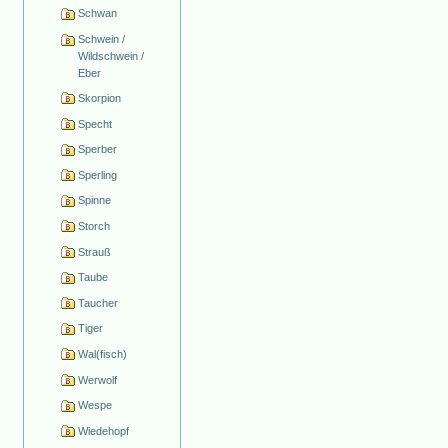
Schwan
Schwein /
Wildschwein /
Eber
Skorpion
Specht
Sperber
Sperling
Spinne
Storch
Strauß
Taube
Taucher
Tiger
Wal(fisch)
Werwolf
Wespe
Wiedehopf