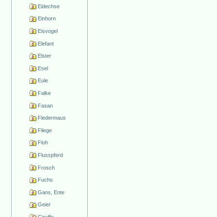
Eidechse
Einhorn
Eisvogel
Elefant
Elster
Esel
Eule
Falke
Fasan
Fledermaus
Fliege
Floh
Flusspferd
Frosch
Fuchs
Gans, Ente
Geier