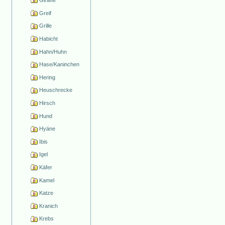
Giraffe
Greif
Grille
Habicht
Hahn/Huhn
Hase/Kaninchen
Hering
Heuschrecke
Hirsch
Hund
Hyäne
Ibis
Igel
Käfer
Kamel
Katze
Kranich
Krebs