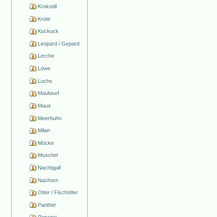
Krokodil
Kröte
Kuckuck
Leopard / Gepard
Lerche
Löwe
Luchs
Maulwurf
Maus
Meerhuhn
Milan
Mücke
Muschel
Nachtigall
Nashorn
Otter / Fischotter
Panther