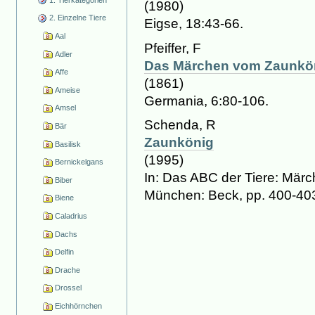
(1980)
2. Einzelne Tiere
Eigse, 18:43-66.
Aal
Pfeiffer, F
Adler
Das Märchen vom Zaunkö
Affe
(1861)
Ameise
Germania, 6:80-106.
Amsel
Schenda, R
Bär
Zaunkönig
Basilisk
(1995)
Bernickelgans
In: Das ABC der Tiere: Mär
Biber
München: Beck, pp. 400-40
Biene
Caladrius
Dachs
Delfin
Drache
Drossel
Eichhörnchen