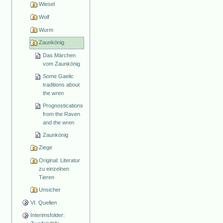
Wiesel
Wolf
Wurm
Zaunkönig
Das Märchen
vom Zaunkönig
Some Gaelic
traditions about
the wren
Prognostications
from the Raven
and the wren
Zaunkönig
Ziege
Original: Literatur
zu einzelnen
Tieren
Unsicher
VI. Quellen
Interimsfolder: