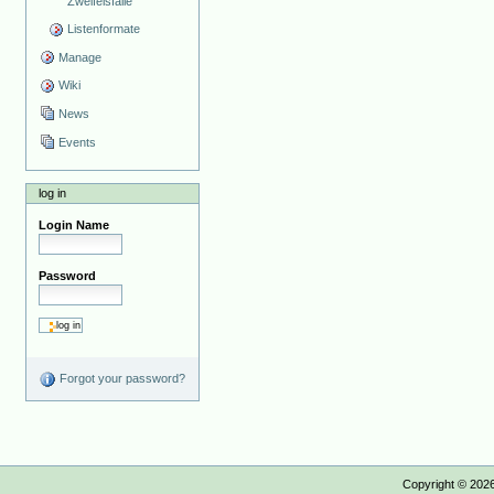
Zweifelsfälle
Listenformate
Manage
Wiki
News
Events
log in
Login Name
Password
Forgot your password?
Copyright ©
202