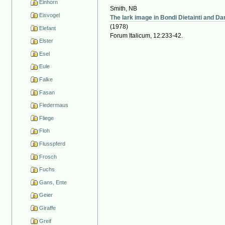
Einhorn
Smith, NB
Eisvogel
The lark image in Bondi Dietainti and Da
(1978)
Elefant
Forum Italicum, 12:233-42.
Elster
Esel
Eule
Falke
Fasan
Fledermaus
Fliege
Floh
Flusspferd
Frosch
Fuchs
Gans, Ente
Geier
Giraffe
Greif