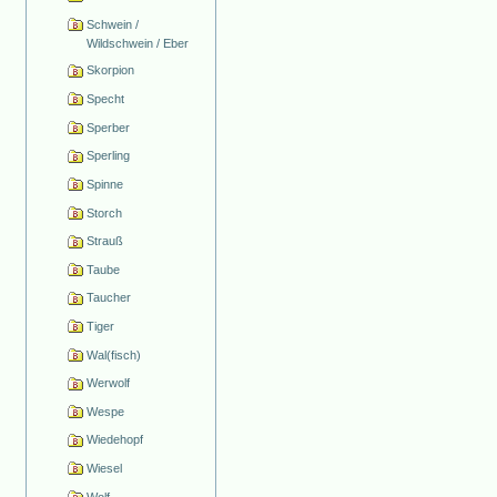
Schwein /
Wildschwein / Eber
Skorpion
Specht
Sperber
Sperling
Spinne
Storch
Strauß
Taube
Taucher
Tiger
Wal(fisch)
Werwolf
Wespe
Wiedehopf
Wiesel
Wolf