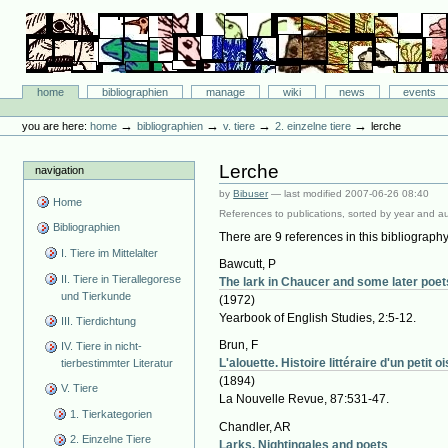
Skip
to
content.
|
Skip
Bibliographie-Portal
to
Sections
home
bibliographien
manage
wiki
news
events
navigation
Personal
tools
→
→
→
→
you are here:
home
bibliographien
v. tiere
2. einzelne tiere
lerche
Lerche
navigation
by
Bibuser
—
last modified
2007-06-26 08:40
Home
References to publications, sorted by year and au
Bibliographien
There are 9 references in this bibliography
I. Tiere im Mittelalter
Bawcutt, P
II. Tiere in Tierallegorese
The lark in Chaucer and some later poet
und Tierkunde
(1972)
Yearbook of English Studies, 2:5-12.
III. Tierdichtung
Brun, F
IV. Tiere in nicht-
L'alouette. Histoire littéraire d'un petit o
tierbestimmter Literatur
(1894)
V. Tiere
La Nouvelle Revue, 87:531-47.
1. Tierkategorien
Chandler, AR
2. Einzelne Tiere
Larks, Nightingales and poets