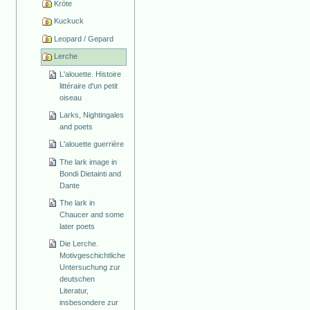
Kröte
Kuckuck
Leopard / Gepard
Lerche
L'alouette. Histoire
littéraire d'un petit
oiseau
Larks, Nightingales
and poets
L'alouette guerrière
The lark image in
Bondi Dietainti and
Dante
The lark in
Chaucer and some
later poets
Die Lerche.
Motivgeschichtliche
Untersuchung zur
deutschen
Literatur,
insbesondere zur