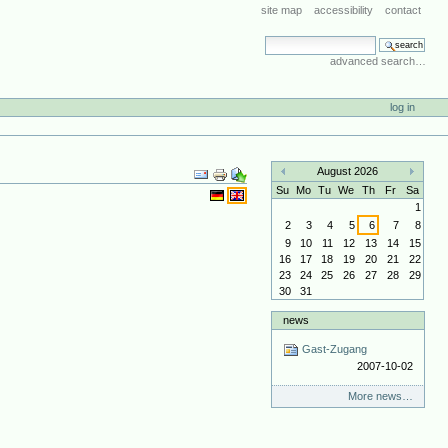
site map
accessibility
contact
search site
advanced search…
log in
Document
August 2026
Actions
«
»
Su
Mo
Tu
We
Th
Fr
Sa
1
2
3
4
5
6
7
8
9
10
11
12
13
14
15
16
17
18
19
20
21
22
23
24
25
26
27
28
29
30
31
news
Gast-Zugang
2007-10-02
More news…