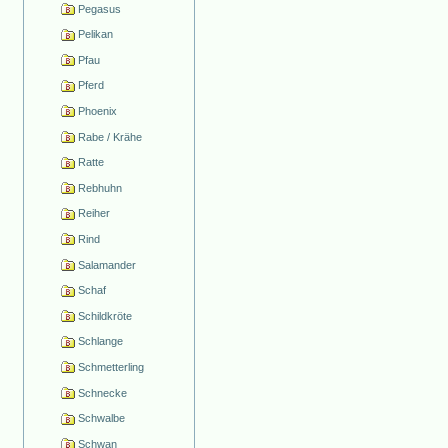
Pegasus
Pelikan
Pfau
Pferd
Phoenix
Rabe / Krähe
Ratte
Rebhuhn
Reiher
Rind
Salamander
Schaf
Schildkröte
Schlange
Schmetterling
Schnecke
Schwalbe
Schwan