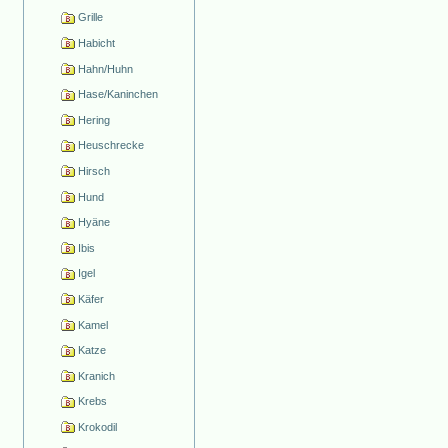
Grille
Habicht
Hahn/Huhn
Hase/Kaninchen
Hering
Heuschrecke
Hirsch
Hund
Hyäne
Ibis
Igel
Käfer
Kamel
Katze
Kranich
Krebs
Krokodil