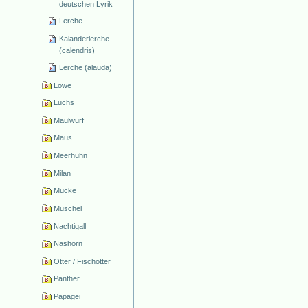
deutschen Lyrik
Lerche
Kalanderlerche
(calendris)
Lerche (alauda)
Löwe
Luchs
Maulwurf
Maus
Meerhuhn
Milan
Mücke
Muschel
Nachtigall
Nashorn
Otter / Fischotter
Panther
Papagei