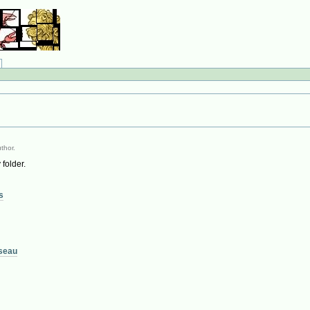
thor.
 folder.
s
iseau