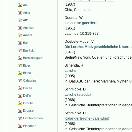
(1937)
Aal
Ohio, Columbus.
Adler
Deonna, W
Affe
L'alouette guerrière
Ameise
(1951)
Latomus, 10:319-327.
Amsel
Doebele-Flügel, V
Bär
Die Lerche. Motivgeschichtliche Unters
Basilisk
(1977)
Berlin/New York. Quellen und Forschungen
Bernickelgans
Schenda, R
Biber
Lerche
Biene
(1995)
Caladrius
In: Das ABC der Tiere: Märchen, Mythen 
Dachs
Schmidtke, D
Lerche (alauda)
Delfin
(1968)
Drache
In: Geistliche Tierinterpretationen in der d
Drossel
Schmidtke, D
Kalanderlerche (calendris)
Eichhörnchen
(1968)
Eidechse
In: Geistliche Tierinterpretationen in der d