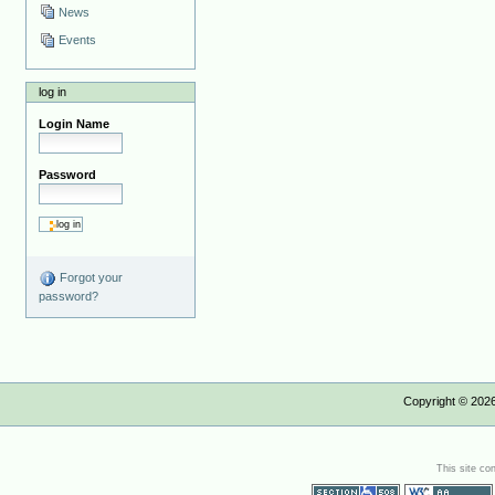
News
Events
log in
Login Name
Password
Forgot your
password?
Copyright ©
202
This site co