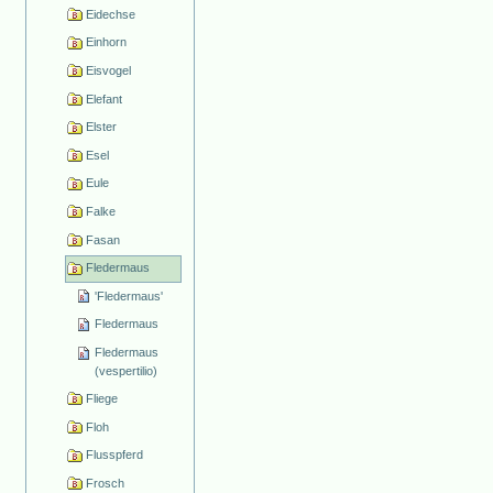
Eidechse
Einhorn
Eisvogel
Elefant
Elster
Esel
Eule
Falke
Fasan
Fledermaus
'Fledermaus'
Fledermaus
Fledermaus
(vespertilio)
Fliege
Floh
Flusspferd
Frosch