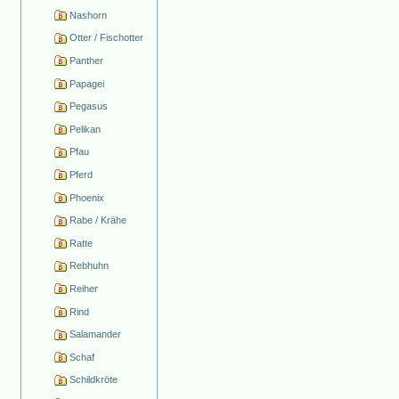
Nashorn
Otter / Fischotter
Panther
Papagei
Pegasus
Pelikan
Pfau
Pferd
Phoenix
Rabe / Krähe
Ratte
Rebhuhn
Reiher
Rind
Salamander
Schaf
Schildkröte