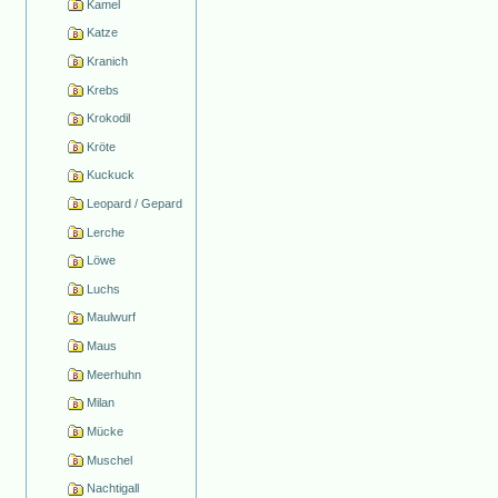
Kamel
Katze
Kranich
Krebs
Krokodil
Kröte
Kuckuck
Leopard / Gepard
Lerche
Löwe
Luchs
Maulwurf
Maus
Meerhuhn
Milan
Mücke
Muschel
Nachtigall