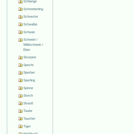
Schlange
Schmetterling
Schnecke
Schwalbe
Schwan
Schwein /
Wildschwein /
Eber
Skorpion
Specht
Sperber
Sperling
Spinne
Storch
Strauß
Taube
Taucher
Tiger
Wal(fisch)