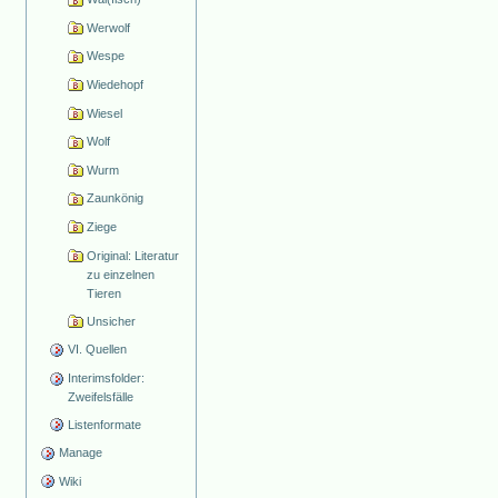
Werwolf
Wespe
Wiedehopf
Wiesel
Wolf
Wurm
Zaunkönig
Ziege
Original: Literatur
zu einzelnen
Tieren
Unsicher
VI. Quellen
Interimsfolder:
Zweifelsfälle
Listenformate
Manage
Wiki