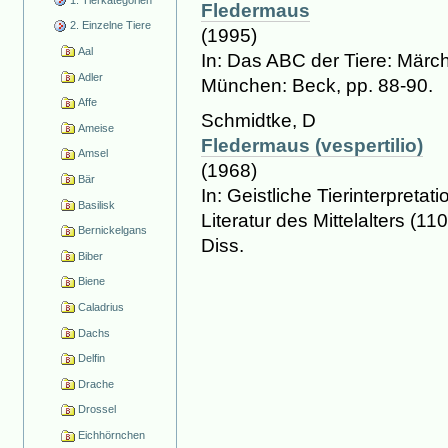
Fledermaus
2. Einzelne Tiere
(1995)
Aal
In: Das ABC der Tiere: Mär
Adler
München: Beck, pp. 88-90.
Affe
Schmidtke, D
Ameise
Fledermaus (vespertilio)
Amsel
(1968)
Bär
In: Geistliche Tierinterpreta
Basilisk
Literatur des Mittelalters (110
Bernickelgans
Diss.
Biber
Biene
Caladrius
Dachs
Delfin
Drache
Drossel
Eichhörnchen