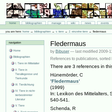
Skip
to
content.
|
Skip
Bibliographie-Portal
to
Sections
home
bibliographien
manage
wiki
news
events
navigation
Personal
tools
→
→
→
→
you are here:
home
bibliographien
v. tiere
2. einzelne tiere
fledermaus
Fledermaus
navigation
Home
by
Bibuser
—
last modified
2009-1
Bibliographien
References to publications, sorted 
I. Tiere im Mittelalter
There are 3 references in this
II. Tiere in
Hünemörder, C
Tierallegorese und
Tierkunde
'Fledermaus'
III. Tierdichtung
(1999)
IV. Tiere in nicht-
In: Lexikon des Mittelalters, S
tierbestimmter
540-541.
Literatur
V. Tiere
Schenda, R
1. Tierkategorien