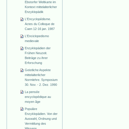
Ebstorfer Weltkarte im
Kontext mittelalterlicher
Enzyklopädik
L'Encyclopédisme.
Actes du Colloque de
Caen 12-16 jan. 1987
L'Enciclopedismo
medievale
Enzyklopädien der
Frühen Neuzeit.
Beiträge zu ihrer
Erforschung
Geistliche Aspekte
mittelalterlicher
Normlehre. Symposium
30. Nov. - 2. Dez. 1990
La pensée
encyclopédique au
moyen âge
Populäre
Enzyklopädien. Von der
Auswahl, Ordnung und
Vermittlung des
Wissens