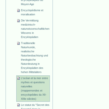
Moyen Age
Encyclopédisme et
moralisation
Die Vermittlung
medizinisch-
naturwissenschaftlichen
Wissens in
Enzyklopädien
Traditionelle
Naturkunde,
realistische
Naturbeobachtung und
theologische
Naturdeutung in
Enzyklopädien des
hohen Mittelalters
L'océan et la mer entre
mythes et questions
naturelles
(mappemondes et
encyclopédies du XII-
XIIIe siècles)
Le statut du "Secret des
Secrets" dans la