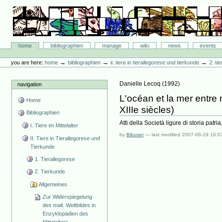
Skip
to
content.
|
Skip
Bibliographie-Portal
to
Sections
home
bibliographien
manage
wiki
news
events
navigation
Personal
tools
→
→
→
you are here:
home
bibliographien
ii. tiere in tierallegorese und tierkunde
2. ti
Danielle Lecoq
(
1992
)
navigation
L'océan et la mer entre
Home
XIIIe siècles)
Bibliographien
Atti della Società ligure di storia patri
I. Tiere im Mittelalter
by
Bibuser
—
last modified
2007-06-29 16:0
II. Tiere in Tierallegorese und
Tierkunde
1. Tierallegorese
2. Tierkunde
Allgemeines
Zur Widerspiegelung
des malt. Weltbildes in
Enzyklopädien des