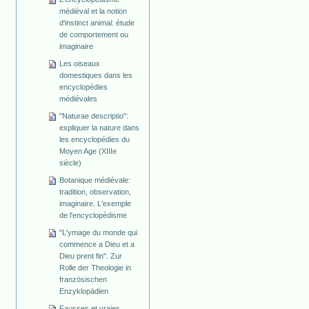
médiéval et la notion
d'instinct animal: étude
de comportement ou
imaginaire
Les oiseaux
domestiques dans les
encyclopédies
médiévales
"Naturae descriptio":
expliquer la nature dans
les encyclopédies du
Moyen Age (XIIIe
siècle)
Botanique médiévale:
tradition, observation,
imaginaire. L'exemple
de l'encyclopédisme
"L'ymage du monde qui
commence a Dieu et a
Dieu prent fin". Zur
Rolle der Theologie in
französischen
Enzyklopädien
Fausses et vraies