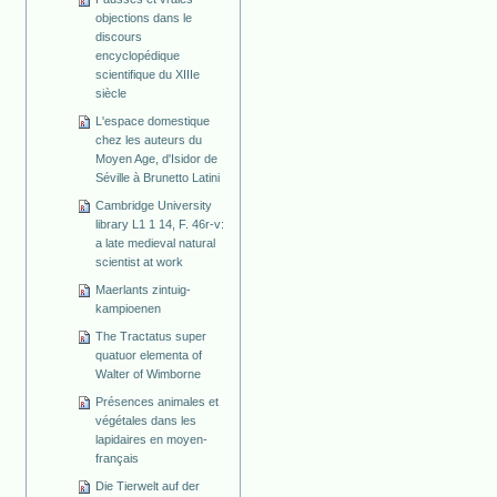
objections dans le
discours
encyclopédique
scientifique du XIIIe
siècle
L'espace domestique
chez les auteurs du
Moyen Age, d'Isidor de
Séville à Brunetto Latini
Cambridge University
library L1 1 14, F. 46r-v:
a late medieval natural
scientist at work
Maerlants zintuig-
kampioenen
The Tractatus super
quatuor elementa of
Walter of Wimborne
Présences animales et
végétales dans les
lapidaires en moyen-
français
Die Tierwelt auf der