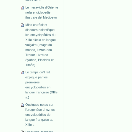
Mittelalters
Le meraviglie d'Oriente
nella enciclopedie
illustrate del Medioevo
Mise en récit et
discours scientifique:
les encyclopédies du
XIIIe siècle en langue
vulgaire (Image du
monde, Livres dou
Tresor, Livre de
Sychac, Placides et
Timéo)
Le temps qu'il fait...
expliqué par les
premières
encyclopédies en
langue française (XIIIe
s.)
Quelques notes sur
l'orogenèse chez les
encyclopédies de
langue française au
XIIIe s.