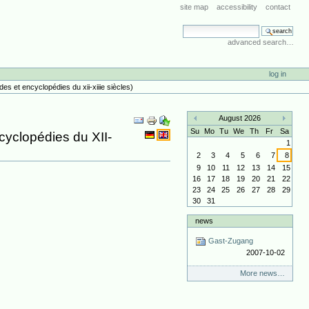
site map
accessibility
contact
search site
advanced search…
log in
s et encyclopédies du xii-xiiie siècles)
Document
August 2026
Actions
«
»
Su
Mo
Tu
We
Th
Fr
Sa
cyclopédies du XII-
1
2
3
4
5
6
7
8
9
10
11
12
13
14
15
16
17
18
19
20
21
22
23
24
25
26
27
28
29
30
31
news
Gast-Zugang
2007-10-02
More news…