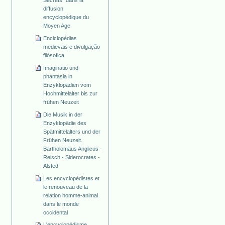
diffusion
encyclopédique du
Moyen Age
Enciclopédias
medievais e divulgação
filósofica
Imaginatio und
phantasia in
Enzyklopädien vom
Hochmittelalter bis zur
frühen Neuzeit
Die Musik in der
Enzyklopädie des
Spätmittelalters und der
Frühen Neuzeit.
Bartholomäus Anglicus -
Reisch - Siderocrates -
Alsted
Les encyclopédistes et
le renouveau de la
relation homme-animal
dans le monde
occidental
L'encyclopédisme