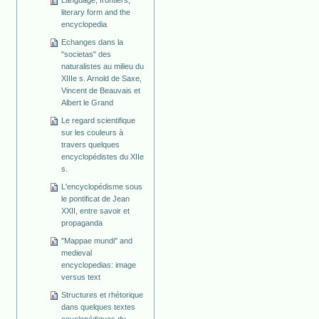
Language, frontiers,
literary form and the
encyclopedia
Echanges dans la
"societas" des
naturalistes au milieu du
XIIIe s. Arnold de Saxe,
Vincent de Beauvais et
Albert le Grand
Le regard scientifique
sur les couleurs à
travers quelques
encyclopédistes du XIIe
s.
L'encyclopédisme sous
le pontificat de Jean
XXII, entre savoir et
propaganda
"Mappae mundi" and
medieval
encyclopedias: image
versus text
Structures et rhétorique
dans quelques textes
ecyclopédiques du