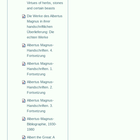
Virtues of herbs, stones
and certain beasts
Die Werke des Albertus
Magnus in ihrer
handschriftlichen
Überlieferung: Die
echten Werke
Albertus Magnus-
Handschriften. 4.
Fortsetzung
Albertus Magnus-
Handschriften. 1.
Fortsetzung
Albertus Magnus-
Handschriften. 2.
Fortsetzung
Albertus Magnus-
Handschriften. 3.
Fortsetzung
Albertus-Magnus-
Bibliographie, 1930-
1980
Albert the Great: A