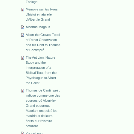
Zoologe
Mémoire sur les livres
d'histoire naturelle
d'Albert le Grand
Albertus Magnus
Albert the Great's Topoi
of Direct Observation
and his Debt to Thomas
of Cantimpré
The Ant Lion: Nature
Study and the
Interpretation of a
Biblical Text, from the
Physiologus to Albert
the Great
Thomas de Cantimpré :
indiqué comme une des
sources où Albert-le-
Grand et surtout
Maerlant ont puisé les
matériaux de leurs
écrits sur l'histoire
naturelle
Konrad von