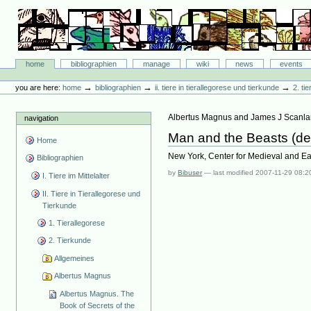
Skip
to
content.
|
Skip
Bibliographie-Portal
to
Sections
home
bibliographien
manage
wiki
news
events
navigation
Personal
tools
→
→
→
you are here:
home
bibliographien
ii. tiere in tierallegorese und tierkunde
2. ti
Albertus Magnus and James J Scanlan
navigation
Man and the Beasts (de
Home
New York, Center for Medieval and E
Bibliographien
by
Bibuser
—
last modified
2007-11-29 08:2
I. Tiere im Mittelalter
II. Tiere in Tierallegorese und
Tierkunde
1. Tierallegorese
2. Tierkunde
Allgemeines
Albertus Magnus
Albertus Magnus. The
Book of Secrets of the