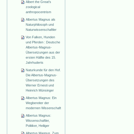
Albert the Great’s
zoological
anthropocentrism
Albertus Magnus als
Naturphilosoph und
Naturwissenschaftler
Von Falken, Hunden
und Pferden : Deutsche
Albertus-Magnus-
Übersetzungen aus der
ersten Hälfte des 15.
Jahrhuderts
Naturkunde für den Hof.
Die Albertus-Magnus-
Übersetzungen des
Werner Ernesti und
Heinrich Münsinger
Albertus Magnus: Ein
Wegbereiter der
modernen Wissenschaft
Albertus Magnus:
Wissenschaftler,
Politiker, Heiliger
Albertus Magnus. Zum