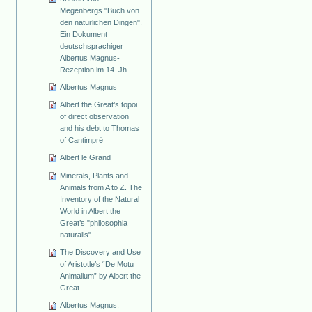
Megenbergs "Buch von
den natürlichen Dingen".
Ein Dokument
deutschsprachiger
Albertus Magnus-
Rezeption im 14. Jh.
Albertus Magnus
Albert the Great’s topoi
of direct observation
and his debt to Thomas
of Cantimpré
Albert le Grand
Minerals, Plants and
Animals from A to Z. The
Inventory of the Natural
World in Albert the
Great’s "philosophia
naturalis"
The Discovery and Use
of Aristotle’s “De Motu
Animalium” by Albert the
Great
Albertus Magnus.