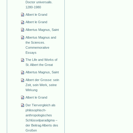
Doctor universalis.
1280-1980
Albert le Grand
Albert le Grand
Albertus Magnus, Saint
Albertus Magnus and
the Sciences.
Commemorative
Essays
The Life and Works of
St. Albert the Great
Albertus Magnus, Saint
Albert der Grosse: sein
Zeit, sein Werk, seine
Wirkung
Albert le Grand
Der Tiervergleich als
philosophisch-
anthropologisches
Schlüsselparadigma –
der Beitrag Alberts des
Großen