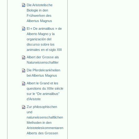
Die Aristotelische
Biologie in den
Frühwerken des
Albertus Magnus
El « De animalibus » de
Alberto Magno y la
organización del
discurso sobre los
animales en el siglo XIII
Albert der Grosse als
Naturwissenschaftler
Die Pferdekrankheiten
bei Albertus Magnus
Albert le Grand et les
questions du XIIIe siècle
sur le “De animalibus”
d’Aristote
Zur philosophischen
und
naturwissenschaftlichen
Methoden in den
Aristoteleskommentaren
Alberts des Grossen