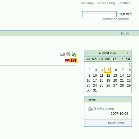
site map
accessibility
contact
search site
advanced search…
log in
Document
August 2026
Actions
«
»
Su
Mo
Tu
We
Th
Fr
Sa
1
2
3
4
5
6
7
8
9
10
11
12
13
14
15
16
17
18
19
20
21
22
23
24
25
26
27
28
29
30
31
news
Gast-Zugang
2007-10-02
More news…