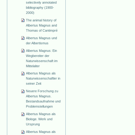
selectively annotated
bibliography (1900-
2000)
The animal history of
Albertus Magnus and
Thomas of Cantimpré
Albertus Magnus und
der Albertismus
Albertus Magnus: Ein
Wegbereiter der
Naturwissenschaft im
Mittelalter
Albertus Magnus als
Naturwissenschaftler in
seiner Zeit
Neuere Forschung zu
Albertus Magnus.
Bestandsaufnahme und
Problemstellungen
Albertus Magnus als
Biologe. Werk und
Ursprung
Albertus Magnus als