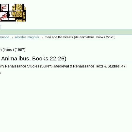
→
→
erkunde
albertus magnus
man and the beasts (de animalibus, books 22-26)
 (trans.)
(
1987
)
 Animalibus, Books 22-26)
arly Renaissance Studies (SUNY). Medieval & Renaissance Texts & Studies. 47.
0