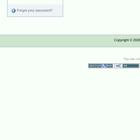
Forgot your password?
Copyright ©
202
This site co
Section 508
WCAG