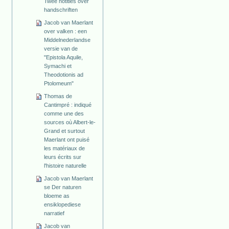
Twee notities over
handschriften
Jacob van Maerlant
over valken : een
Middelnederlandse
versie van de
"Epistola Aquile,
Symachi et
Theodotionis ad
Ptolomeum"
Thomas de
Cantimpré : indiqué
comme une des
sources où Albert-le-
Grand et surtout
Maerlant ont puisé
les matériaux de
leurs écrits sur
l'histoire naturelle
Jacob van Maerlant
se Der naturen
bloeme as
ensiklopediese
narratief
Jacob van