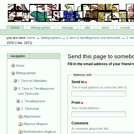
Skip
to
content.
|
Skip
Bibliographie-Portal
to
Sections
home
bibliographien
manage
wiki
news
events
navigation
Personal
tools
→
→
→
you are here:
home
bibliographien
ii. tiere in tierallegorese und tierkunde
2. ti
1970-1 feb. 1971)
Send this page to someb
navigation
Fill in the email address of your friend
Home
Bibliographien
Address info
I. Tiere im Mittelalter
Send to
(Required)
The e-mail address to send this link to.
II. Tiere in Tierallegorese
und Tierkunde
1. Tierallegorese
From
(Required)
Your email address.
2. Tierkunde
Allgemeines
Comment
Albertus Magnus
A comment about this link.
Bartholomäus Anglicus