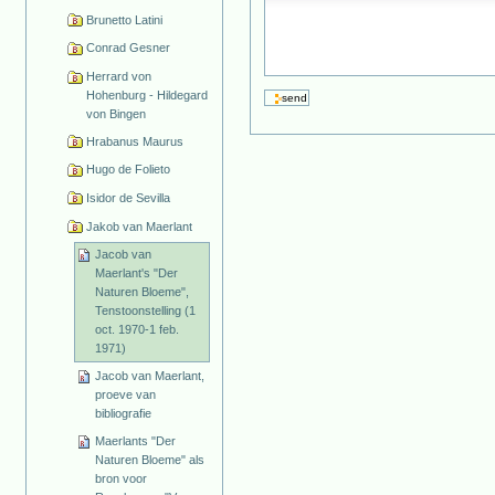
Brunetto Latini
Conrad Gesner
Herrard von
Hohenburg - Hildegard
von Bingen
Hrabanus Maurus
Hugo de Folieto
Isidor de Sevilla
Jakob van Maerlant
Jacob van
Maerlant's "Der
Naturen Bloeme",
Tenstoonstelling (1
oct. 1970-1 feb.
1971)
Jacob van Maerlant,
proeve van
bibliografie
Maerlants "Der
Naturen Bloeme" als
bron voor