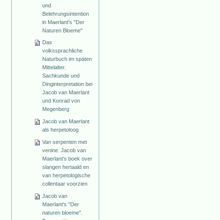
und
Belehrungsintention
in Maerlant's "Der
Naturen Bloeme"
Das
volkssprachliche
Naturbuch im späten
Mittelalter.
Sachkunde und
Dinginterpretation bei
Jacob van Maerlant
und Konrad von
Megenberg
Jacob van Maerlant
als herpetoloog
Van serpenten met
venine. Jacob van
Maerlant's boek over
slangen hertaald en
van herpetologische
collentaar voorzien
Jacob van
Maerlant's "Der
naturen bloeme".