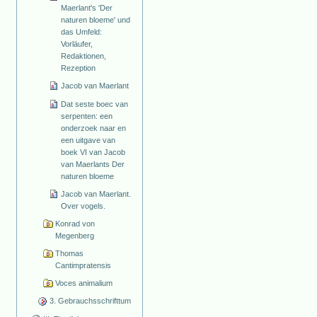
Maerlant's 'Der
naturen bloeme' und
das Umfeld:
Vorläufer,
Redaktionen,
Rezeption
Jacob van Maerlant
Dat seste boec van
serpenten: een
onderzoek naar en
een uitgave van
boek VI van Jacob
van Maerlants Der
naturen bloeme
Jacob van Maerlant.
Over vogels.
Konrad von
Megenberg
Thomas
Cantimpratensis
Voces animalium
3. Gebrauchsschrifttum