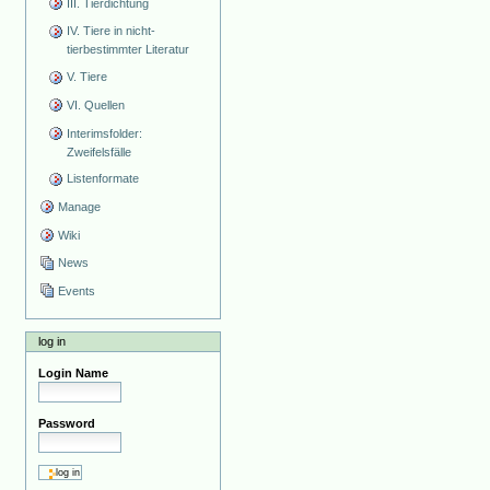
III. Tierdichtung
IV. Tiere in nicht-
tierbestimmter Literatur
V. Tiere
VI. Quellen
Interimsfolder:
Zweifelsfälle
Listenformate
Manage
Wiki
News
Events
log in
Login Name
Password