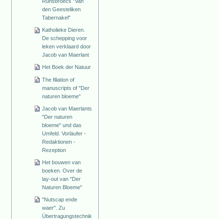
Runsbroecs "Van
den Geesteliken
Tabernakel"
Katholieke Dieren.
De schepping voor
leken verklaard door
Jacob van Maerlant
Het Boek der Natuur
The filiation of
manuscripts of "Der
naturen bloeme"
Jacob van Maerlants
"Der naturen
bloeme" und das
Umfeld. Vorläufer -
Redaktionen -
Rezeption
Het bouwen van
boeken. Over de
lay-out van "Der
Naturen Bloeme"
"Nutscap ende
waer". Zu
Übertragungstechnik