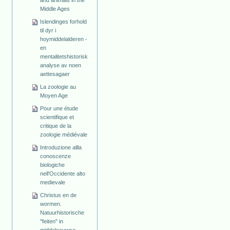
and animals in the
Middle Ages
Islendinges forhold
til dyr i
hoymiddelalderen -
en
mentalitetshistorisk
analyse av noen
aettesagaer
La zoologie au
Moyen Age
Pour une étude
scientifique et
critique de la
zoologie médiévale
Introduzione allla
conoscenze
biologiche
nell'Occidente alto
medievale
Christus en de
wormen.
Natuurhistorische
"feiten" in
middeleeuwse