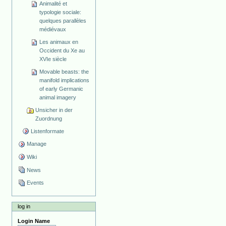
Animalité et
typologie sociale:
quelques parallèles
médiévaux
Les animaux en
Occident du Xe au
XVIe siècle
Movable beasts: the
manifold implications
of early Germanic
animal imagery
Unsicher in der
Zuordnung
Listenformate
Manage
Wiki
News
Events
log in
Login Name