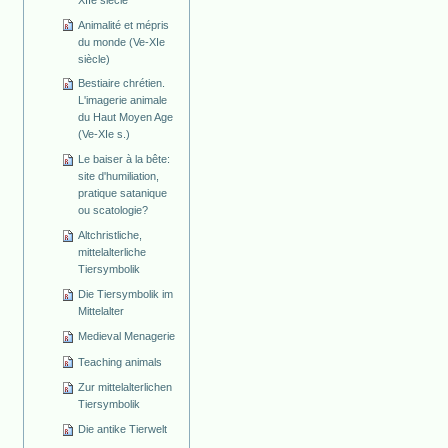
Animalité et mépris
du monde (Ve-XIe
siècle)
Bestiaire chrétien.
L'imagerie animale
du Haut Moyen Age
(Ve-XIe s.)
Le baiser à la bête:
site d'humiliation,
pratique satanique
ou scatologie?
Altchristliche,
mittelalterliche
Tiersymbolik
Die Tiersymbolik im
Mittelalter
Medieval Menagerie
Teaching animals
Zur mittelalterlichen
Tiersymbolik
Die antike Tierwelt