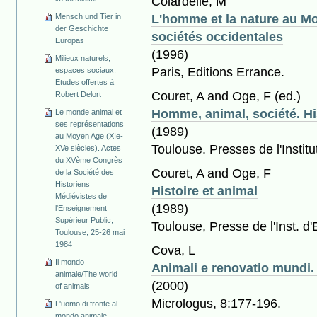
Colardelle, M
L'homme et la nature au M
Mensch und Tier in
der Geschichte
sociétés occidentales
Europas
(1996)
Milieux naturels,
Paris, Editions Errance.
espaces sociaux.
Etudes offertes à
Couret, A and Oge, F
(ed.)
Robert Delort
Homme, animal, société. Hi
Le monde animal et
ses représentations
(1989)
au Moyen Age (XIe-
Toulouse. Presses de l'Institu
XVe siècles). Actes
du XVème Congrès
Couret, A and Oge, F
de la Société des
Historiens
Histoire et animal
Médiévistes de
(1989)
l'Enseignement
Supérieur Public,
Toulouse, Presse de l'Inst. d
Toulouse, 25-26 mai
1984
Cova, L
Il mondo
Animali e renovatio mundi. 
animale/The world
(2000)
of animals
Micrologus, 8:177-196.
L'uomo di fronte al
mondo animale