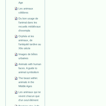
Age
Les animaux
célèbres
Du bon usage de
l'animal dans les
recueils médiévaux
d'exempla
Orphée et les
animaux, de
l'antiquité tardive au
XIIe siècle
Images de bêtes
urbaines
Animals with human
faces. A guide to
animal symbolism
The beast within:
animals in the
Middle Ages
Les animaux qui ne
vivent chacun que
d'un seul élément