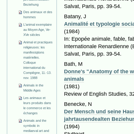
Beziehung
Salvat, Paris, pp. 39-54.
Des animaux et des
Batany, J
hommes
Animalité et typologie soc
L'animal exemplaire
au Moyen Age, Ve-
(1984)
XVe siècles
In: Epopée animale, fable, fa
Animal et practiques
Internationale Renardienne (E
religieuses: les
Salvat, Paris, pp. 39-54.
manifestqtions
matérielles.
Bath, M
Colloque
international du
Donne's "Anatomy of the wo
Compiègne, 11.-13.
animals
nov. 1988
(1981)
Animals in the
Middle Ages
Review of English Studies, 3
Les animaux et
Benecke, N
leurs produits dans
le commerce et les
Der Mensch und seine Haust
échanges
jahrtausendealten Beziehu
Animals and the
(1994)
symbolic in
mediaeval art and
Stuttgart.