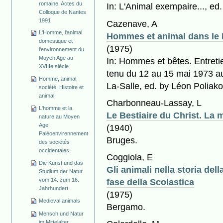
romaine. Actes du
In: L'Animal exempaire..., ed.
Colloque de Nantes
1991
Cazenave, A
L'Homme, l'animal
Hommes et animal dans le 
domestique et
(1975)
l'environnement du
Moyen Age au
In: Hommes et bêtes. Entreti
XVIIIe siècle
tenu du 12 au 15 mai 1973 au 
Homme, animal,
La-Salle, ed. by Léon Poliako
société. Histoire et
animal
Charbonneau-Lassay, L
L'homme et la
Le Bestiaire du Christ. La
nature au Moyen
Age.
(1940)
Paléoenvirennement
Bruges.
des sociétés
occidentales
Coggiola, E
Die Kunst und das
Gli animali nella storia della
Studium der Natur
fase della Scolastica
vom 14. zum 16.
Jahrhundert
(1975)
Medieval animals
Bergamo.
Mensch und Natur
im Mittelalter