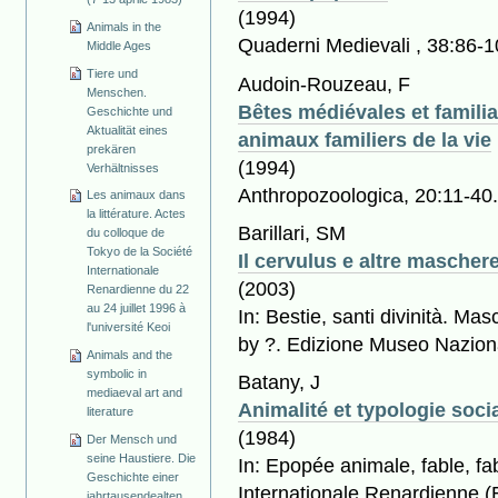
(1994)
Animals in the
Quaderni Medievali , 38:86-1
Middle Ages
Tiere und
Audoin-Rouzeau, F
Menschen.
Bêtes médiévales et familiar
Geschichte und
Aktualität eines
animaux familiers de la vie
prekären
(1994)
Verhältnisses
Anthropozoologica, 20:11-40
Les animaux dans
la littérature. Actes
Barillari, SM
du colloque de
Tokyo de la Société
Il cervulus e altre mascher
Internationale
(2003)
Renardienne du 22
au 24 juillet 1996 à
In: Bestie, santi divinità. Ma
l'université Keoi
by ?. Edizione Museo Naziona
Animals and the
symbolic in
Batany, J
mediaeval art and
Animalité et typologie soc
literature
(1984)
Der Mensch und
seine Haustiere. Die
In: Epopée animale, fable, fa
Geschichte einer
Internationale Renardienne (E
jahrtausendealten