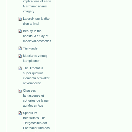
implications of early
Germanic animal
imagery
La croix sur la tête
d'un animal
Beauty in the
beasts: A study of
medieval aesthetics
Tierkunde
Maerlants zintuig-
kampioenen
The Tractatus
super quatuor
elementa of Walter
of Wimborne
Chasses
fantastiques et
cohortes de la nuit
au Moyen Age
Speculum
Bestialitatis. Die
Tiergestalten der
Fastnacht und des