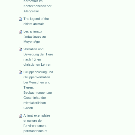
Karnevals im
Kontext christlicher
Allegorese
The legend of the
oldest animals
Les animaux
fantastiques au
Moyen Age
Verhalten und
Bewegung der Tiere
nach frühen
christlichen Lehren
Gruppenbildung und
Gruppenverhalten
bei Menschen und
Tieren.
Beobachtungen zur
Geschichte der
mittelalterlichen
Gilden
Animal exemplaire
et culture de
l'environnement:
permanences et