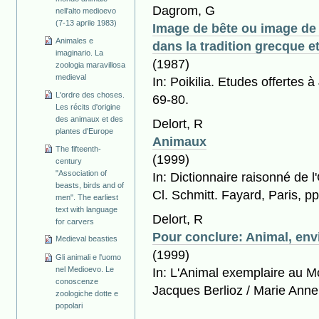
Dagrom, G
nell'alto medioevo
(7-13 aprile 1983)
Image de bête ou image de
Animales e
dans la tradition grecque e
imaginario. La
(1987)
zoologia maravillosa
medieval
In: Poikilia. Etudes offertes 
L'ordre des choses.
69-80.
Les récits d'origine
des animaux et des
Delort, R
plantes d'Europe
Animaux
The fifteenth-
(1999)
century
"Association of
In: Dictionnaire raisonné de l
beasts, birds and of
Cl. Schmitt. Fayard, Paris, pp
men". The earliest
text with language
Delort, R
for carvers
Pour conclure: Animal, en
Medieval beasties
(1999)
Gli animali e l'uomo
nel Medioevo. Le
In: L'Animal exemplaire au M
conoscenze
Jacques Berlioz / Marie Anne
zoologiche dotte e
popolari