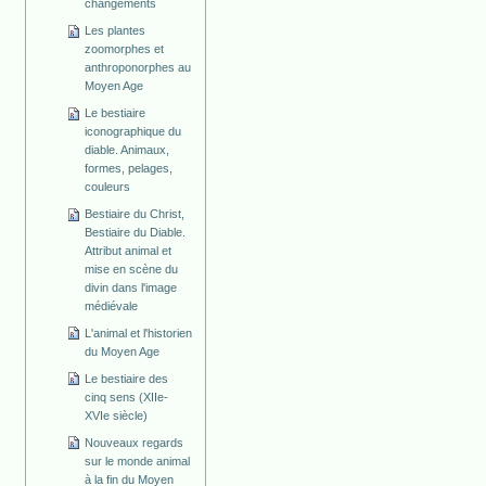
changements
Les plantes
zoomorphes et
anthroponorphes au
Moyen Age
Le bestiaire
iconographique du
diable. Animaux,
formes, pelages,
couleurs
Bestiaire du Christ,
Bestiaire du Diable.
Attribut animal et
mise en scène du
divin dans l'image
médiévale
L'animal et l'historien
du Moyen Age
Le bestiaire des
cinq sens (XIIe-
XVIe siècle)
Nouveaux regards
sur le monde animal
à la fin du Moyen