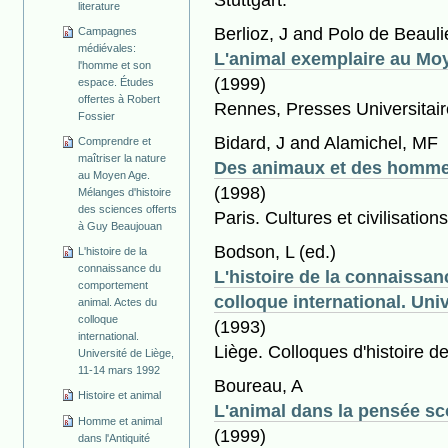
literature
Berlioz, J and Polo de Beaul
Campagnes
médiévales:
L'animal exemplaire au Mo
l'homme et son
(1999)
espace. Études
offertes à Robert
Rennes, Presses Universitai
Fossier
Bidard, J and Alamichel, MF
Comprendre et
maîtriser la nature
Des animaux et des homm
au Moyen Age.
(1998)
Mélanges d'histoire
des sciences offerts
Paris. Cultures et civilisatio
à Guy Beaujouan
Bodson, L
(ed.)
L'histoire de la
connaissance du
L'histoire de la connaissa
comportement
colloque international. Uni
animal. Actes du
colloque
(1993)
international.
Liège. Colloques d'histoire 
Université de Liège,
11-14 mars 1992
Boureau, A
Histoire et animal
L'animal dans la pensée sc
Homme et animal
(1999)
dans l'Antiquité