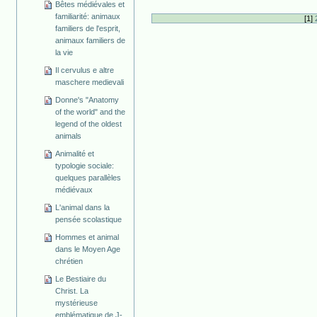
Bêtes médiévales et
familiarité: animaux
[
1
]
familiers de l'esprit,
animaux familiers de
la vie
Il cervulus e altre
maschere medievali
Donne's "Anatomy
of the world" and the
legend of the oldest
animals
Animalité et
typologie sociale:
quelques parallèles
médiévaux
L'animal dans la
pensée scolastique
Hommes et animal
dans le Moyen Age
chrétien
Le Bestiaire du
Christ. La
mystérieuse
emblématique de J-