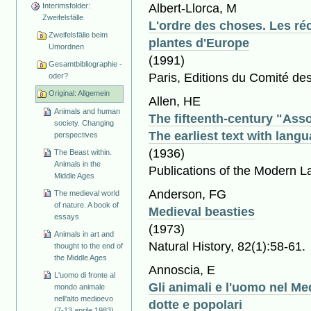
Albert-Llorca, M
Interimsfolder:
Zweifelsfälle
L'ordre des choses. Les réc
Zweifelsfälle beim
plantes d'Europe
Umordnen
(1991)
Gesamtbibliographie -
Paris, Editions du Comité des
oder?
Original: Allgemein
Allen, HE
Animals and human
The fifteenth-century "Asso
society. Changing
The earliest text with lang
perspectives
(1936)
The Beast within.
Animals in the
Publications of the Modern L
Middle Ages
Anderson, FG
The medieval world
of nature. A book of
Medieval beasties
essays
(1973)
Animals in art and
Natural History, 82(1):58-61.
thought to the end of
the Middle Ages
Annoscia, E
L'uomo di fronte al
Gli animali e l'uomo nel M
mondo animale
nell'alto medioevo
dotte e popolari
(7-13 aprile 1983)