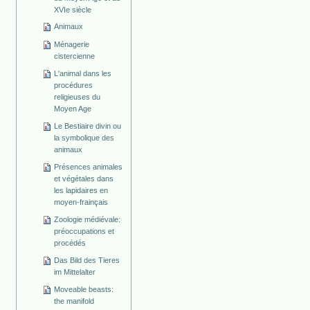
XVIe siècle
Animaux
Ménagerie
cistercienne
L'animal dans les
procédures
religieuses du
Moyen Age
Le Bestiaire divin ou
la symbolique des
animaux
Présences animales
et végétales dans
les lapidaires en
moyen-frainçais
Zoologie médiévale:
préoccupations et
procédés
Das Bild des Tieres
im Mittelalter
Moveable beasts:
the manifold