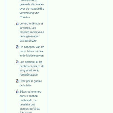
geleerde discussies
over de maagdelijke
verwekking van
Christus
Le ver, le démon et
la vierge. Les
théories médiévales
de la génération
extraordinaire
De papegaai van de
paus. Mens en dier
in de Middeleeuwen
Les animaux et les
péchés capitaux: de
la symbolique à
l'emblématique
Périr par la gueule
de la bête
Bêtes et hommes
dans le monde
médiévale. Le
bestiaire des
clerces du Ve au
XIIe siècle