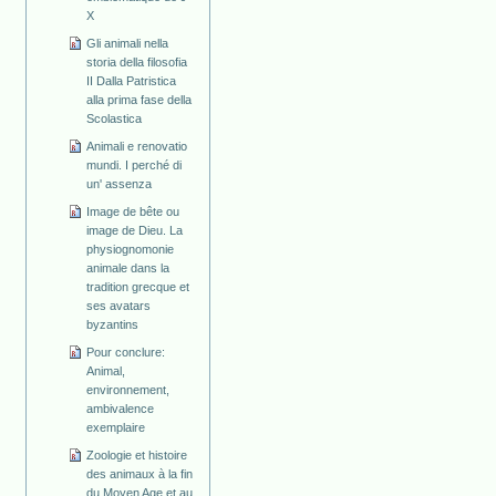
X
Gli animali nella
storia della filosofia
II Dalla Patristica
alla prima fase della
Scolastica
Animali e renovatio
mundi. I perché di
un' assenza
Image de bête ou
image de Dieu. La
physiognomonie
animale dans la
tradition grecque et
ses avatars
byzantins
Pour conclure:
Animal,
environnement,
ambivalence
exemplaire
Zoologie et histoire
des animaux à la fin
du Moyen Age et au