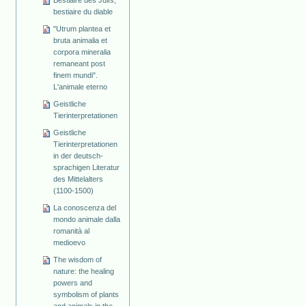
Bestiaire des Juifs,
bestiaire du diable
"Utrum plantea et
bruta animalia et
corpora mineralia
remaneant post
finem mundi".
L'animale eterno
Geistliche
Tierinterpretationen
Geistliche
Tierinterpretationen
in der deutsch-
sprachigen Literatur
des Mittelalters
(1100-1500)
La conoscenza del
mondo animale dalla
romanità al
medioevo
The wisdom of
nature: the healing
powers and
symbolism of plants