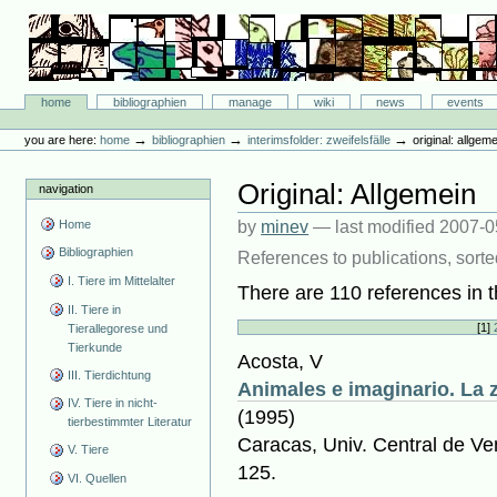
Skip
to
content.
|
Skip
Bibliographie-Portal
to
Sections
home
bibliographien
manage
wiki
news
events
navigation
Personal
tools
→
→
→
you are here:
home
bibliographien
interimsfolder: zweifelsfälle
original: allgem
Original: Allgemein
navigation
Home
by
minev
—
last modified
2007-0
Bibliographien
References to publications, sorte
I. Tiere im Mittelalter
There are 110 references in th
II. Tiere in
[
1
]
Tierallegorese und
Tierkunde
Acosta, V
III. Tierdichtung
Animales e imaginario. La 
IV. Tiere in nicht-
(1995)
tierbestimmter Literatur
Caracas, Univ. Central de Ve
V. Tiere
125.
VI. Quellen