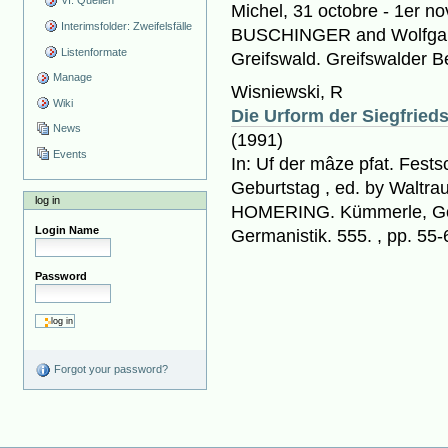
VI. Quellen
Michel, 31 octobre - 1er n
Interimsfolder: Zweifelsfälle
BUSCHINGER and Wolfgan
Listenformate
Greifswald. Greifswalder Be
Manage
Wisniewski, R
Wiki
Die Urform der Siegfried
News
(1991)
Events
In: Uf der mâze pfat. Fest
Geburtstag , ed. by Walt
log in
HOMERING. Kümmerle, Göp
Login Name
Germanistik. 555. , pp. 55-
Password
Forgot your password?