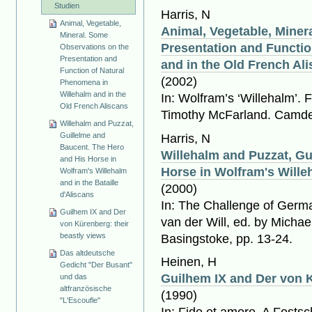
Studien
Harris, N
Animal, Vegetable,
Animal, Vegetable, Miner
Mineral. Some
Presentation and Functio
Observations on the
Presentation and
and in the Old French Al
Function of Natural
(2002)
Phenomena in
Willehalm and in the
In: Wolfram’s ‘Willehalm’. 
Old French Aliscans
Timothy McFarland. Camde
Willehalm and Puzzat,
Guillelme and
Harris, N
Baucent. The Hero
Willehalm and Puzzat, Gu
and His Horse in
Horse in Wolfram's Willeh
Wolfram's Willehalm
and in the Bataille
(2000)
d'Aliscans
In: The Challenge of Germa
Guilhem IX and Der
van der Will, ed. by Michae
von Kürenberg: their
beastly views
Basingstoke, pp. 13-24.
Das altdeutsche
Heinen, H
Gedicht "Der Busant"
Guilhem IX and Der von K
und das
altfranzösische
(1990)
"L'Escoufle"
In: Fide et amore. A Festsc