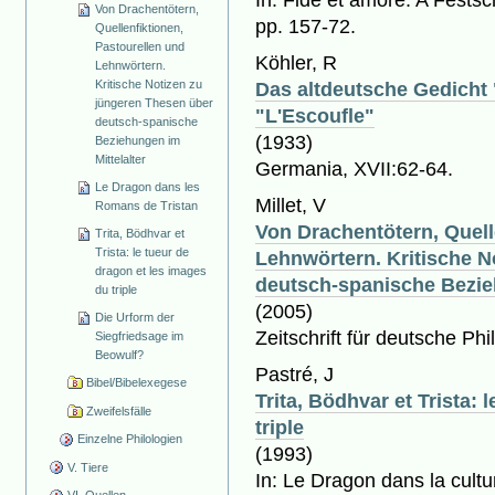
Von Drachentötern,
pp. 157-72.
Quellenfiktionen,
Pastourellen und
Köhler, R
Lehnwörtern.
Kritische Notizen zu
Das altdeutsche Gedicht 
jüngeren Thesen über
"L'Escoufle"
deutsch-spanische
(1933)
Beziehungen im
Mittelalter
Germania, XVII:62-64.
Le Dragon dans les
Millet, V
Romans de Tristan
Von Drachentötern, Quell
Trita, Bödhvar et
Trista: le tueur de
Lehnwörtern. Kritische N
dragon et les images
deutsch-spanische Bezieh
du triple
(2005)
Die Urform der
Zeitschrift für deutsche Phi
Siegfriedsage im
Beowulf?
Pastré, J
Bibel/Bibelexegese
Trita, Bödhvar et Trista: 
Zweifelsfälle
triple
Einzelne Philologien
(1993)
V. Tiere
In: Le Dragon dans la cult