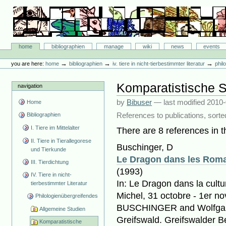
Skip
to
content.
|
Skip
Bibliographie-Portal
to
Sections
home
bibliographien
manage
wiki
news
events
navigation
Personal
tools
→
→
→
you are here:
home
bibliographien
iv. tiere in nicht-tierbestimmter literatur
phil
Komparatistische S
navigation
by
Bibuser
—
last modified
2010-
Home
References to publications, sorte
Bibliographien
I. Tiere im Mittelalter
There are 8 references in th
II. Tiere in Tierallegorese
Buschinger, D
und Tierkunde
Le Dragon dans les Roma
III. Tierdichtung
(1993)
IV. Tiere in nicht-
In: Le Dragon dans la cult
tierbestimmter Literatur
Michel, 31 octobre - 1er n
Philologienübergreifendes
BUSCHINGER and Wolfgan
Allgemeine Studien
Greifswald. Greifswalder Be
Komparatistische