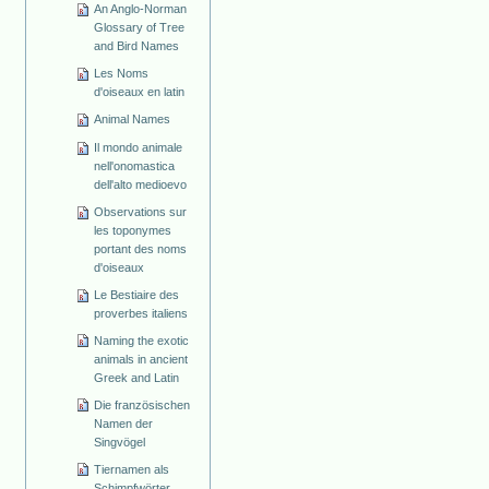
An Anglo-Norman
Glossary of Tree
and Bird Names
Les Noms
d'oiseaux en latin
Animal Names
Il mondo animale
nell'onomastica
dell'alto medioevo
Observations sur
les toponymes
portant des noms
d'oiseaux
Le Bestiaire des
proverbes italiens
Naming the exotic
animals in ancient
Greek and Latin
Die französischen
Namen der
Singvögel
Tiernamen als
Schimpfwörter