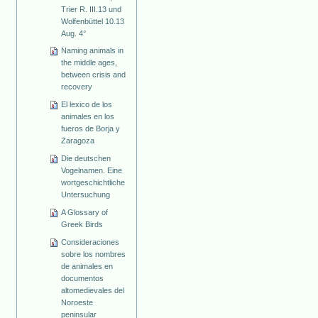
Trier R. III.13 und
Wolfenbüttel 10.13
Aug. 4°
Naming animals in
the middle ages,
between crisis and
recovery
El lexico de los
animales en los
fueros de Borja y
Zaragoza
Die deutschen
Vogelnamen. Eine
wortgeschichtliche
Untersuchung
A Glossary of
Greek Birds
Consideraciones
sobre los nombres
de animales en
documentos
altomedievales del
Noroeste
peninsular