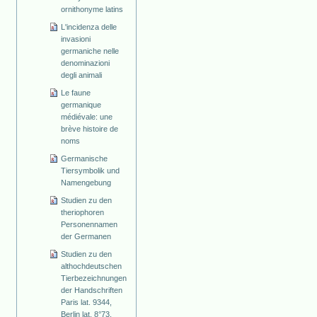
ornithonyme latins
L'incidenza delle
invasioni
germaniche nelle
denominazioni
degli animali
Le faune
germanique
médiévale: une
brève histoire de
noms
Germanische
Tiersymbolik und
Namengebung
Studien zu den
theriophoren
Personennamen
der Germanen
Studien zu den
althochdeutschen
Tierbezeichnungen
der Handschriften
Paris lat. 9344,
Berlin lat. 8°73,