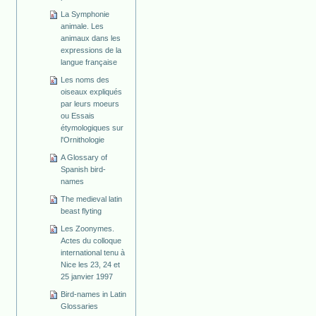
La Symphonie
animale. Les
animaux dans les
expressions de la
langue française
Les noms des
oiseaux expliqués
par leurs moeurs
ou Essais
étymologiques sur
l'Ornithologie
A Glossary of
Spanish bird-
names
The medieval latin
beast flyting
Les Zoonymes.
Actes du colloque
international tenu à
Nice les 23, 24 et
25 janvier 1997
Bird-names in Latin
Glossaries