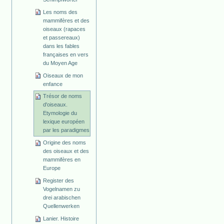
Les noms des
mammifères et des
oiseaux (rapaces
et passereaux)
dans les fables
françaises en vers
du Moyen Age
Oiseaux de mon
enfance
Trésor de noms
d'oiseaux.
Etymologie du
lexique européen
par les paradigmes
Origine des noms
des oiseaux et des
mammifères en
Europe
Register des
Vogelnamen zu
drei arabischen
Quellenwerken
Lanier. Histoire