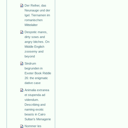
Der Reiher, das
Neunauge und der
Igel. Tiernamen im
romanischen
Mittelalter
Despotic mares,
dirty sows and
angry bitches. On
Middle English
zoosemy and
beyond
Sindrum
begrunden in
Exeter Book Riddle
26: the enigmatic
dative case
Animalia extranea
et stupenda ad
videndum.
Describing and
naming exotic
beasts in Cairo
Sultan’s Menagerie
Nommer les