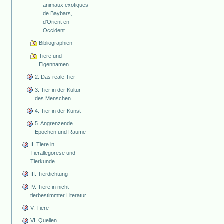
animaux exotiques
de Baybars,
d’Orient en
Occident
Bibliographien
Tiere und
Eigennamen
2. Das reale Tier
3. Tier in der Kultur
des Menschen
4. Tier in der Kunst
5. Angrenzende
Epochen und Räume
II. Tiere in
Tierallegorese und
Tierkunde
III. Tierdichtung
IV. Tiere in nicht-
tierbestimmter Literatur
V. Tiere
VI. Quellen