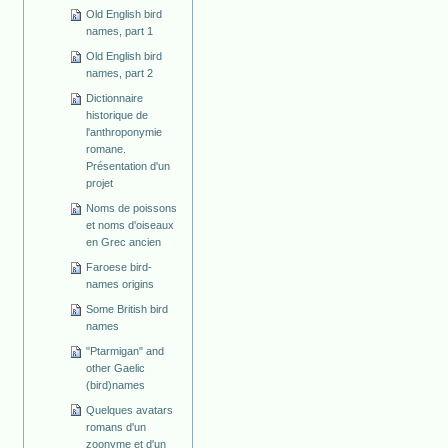
Old English bird
names, part 1
Old English bird
names, part 2
Dictionnaire
historique de
l'anthroponymie
romane.
Présentation d'un
projet
Noms de poissons
et noms d'oiseaux
en Grec ancien
Faroese bird-
names origins
Some British bird
names
"Ptarmigan" and
other Gaelic
(bird)names
Quelques avatars
romans d'un
zoonyme et d'un