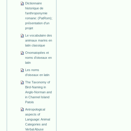
Dictionnaire
historique de
l'anthroponymie
romane: (PatRom);
présentation d'un
projet
Le vocabulaire des
animaux marins en
latin classique
Onomatopées et
noms d’oiseaux en
latin
Les noms
d’oiseaux en latin
The Taxonomy of
Bird-Naming in
Anglo-Norman and
in Channel Island
Patois
Antropological
aspects of
Language: Animal
Categories and
Verbal Abuse