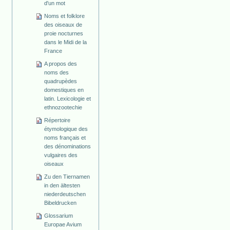
d'un mot
Noms et folklore
des oiseaux de
proie nocturnes
dans le Midi de la
France
A propos des
noms des
quadrupèdes
domestiques en
latin. Lexicologie et
ethnozootechie
Répertoire
étymologique des
noms français et
des dénominations
vulgaires des
oiseaux
Zu den Tiernamen
in den ältesten
niederdeutschen
Bibeldrucken
Glossarium
Europae Avium