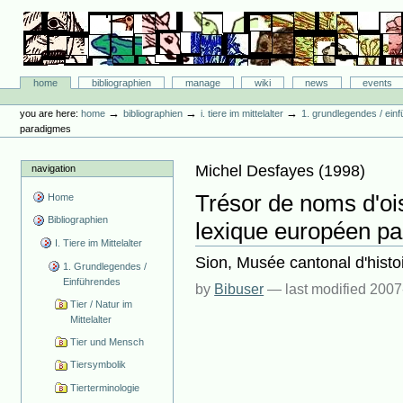
Skip
to
content.
|
Skip
Bibliographie-Portal
to
Sections
home
bibliographien
manage
wiki
news
events
navigation
Personal
tools
→
→
→
you are here:
home
bibliographien
i. tiere im mittelalter
1. grundlegendes / ein
paradigmes
Michel Desfayes
(
1998
)
navigation
Trésor de noms d'oi
Home
Bibliographien
lexique européen pa
I. Tiere im Mittelalter
Sion, Musée cantonal d'histoir
1. Grundlegendes /
Einführendes
by
Bibuser
—
last modified
2007
Tier / Natur im
Mittelalter
Tier und Mensch
Tiersymbolik
Tierterminologie